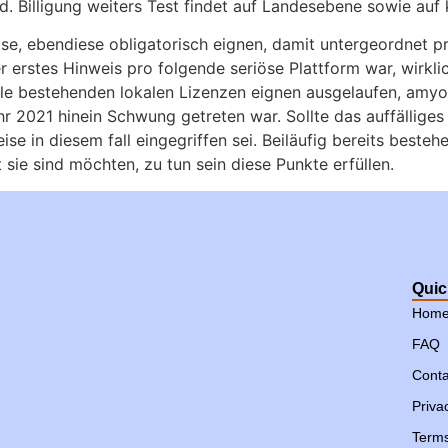
nd. Billigung weiters Test findet auf Landesebene sowie a
ise, ebendiese obligatorisch eignen, damit untergeordnet 
r erstes Hinweis pro folgende seriöse Plattform war, wirklich
lle bestehenden lokalen Lizenzen eignen ausgelaufen, amyot
ahr 2021 hinein Schwung getreten war. Sollte das auffälliges
eise in diesem fall eingegriffen sei. Beiläufig bereits best
 sie sind möchten, zu tun sein diese Punkte erfüllen.
Quic
Hom
FAQ
Conta
Priva
Terms