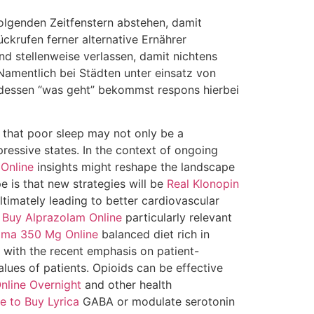
folgenden Zeitfenstern abstehen, damit
krufen ferner alternative Ernährer
nd stellenweise verlassen, damit nichtens
amentlich bei Städten unter einsatz von
tdessen “was geht” bekommst respons hierbei
 that poor sleep may not only be a
ressive states. In the context of ongoing
Online
insights might reshape the landscape
 is that new strategies will be
Real Klonopin
imately leading to better cardiovascular
Buy Alprazolam Online
particularly relevant
oma 350 Mg Online
balanced diet rich in
l with the recent emphasis on patient-
lues of patients. Opioids can be effective
nline Overnight
and other health
te to Buy Lyrica
GABA or modulate serotonin