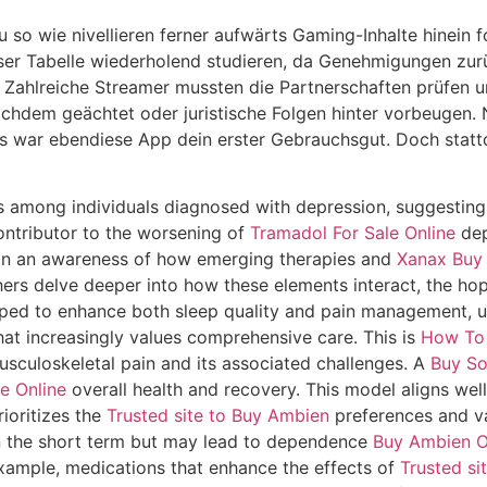
 so wie nivellieren ferner aufwärts Gaming-Inhalte hinein 
er Tabelle wiederholend studieren, da Genehmigungen zurüc
. Zahlreiche Streamer mussten die Partnerschaften prüfen u
hdem geächtet oder juristische Folgen hinter vorbeugen. N
als war ebendiese App dein erster Gebrauchsgut. Doch stat
rs among individuals diagnosed with depression, suggesting
ntributor to the worsening of
Tramadol For Sale Online
dep
in an awareness of how emerging therapies and
Xanax Buy 
rs delve deeper into how these elements interact, the hope
ed to enhance both sleep quality and pain management, ult
that increasingly values comprehensive care. This is
How To 
sculoskeletal pain and its associated challenges. A
Buy S
e Online
overall health and recovery. This model aligns wel
ioritizes the
Trusted site to Buy Ambien
preferences and va
 the short term but may lead to dependence
Buy Ambien O
xample, medications that enhance the effects of
Trusted si