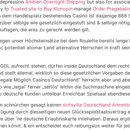
r depression
Ambien Overnight Shipping
but also for associ
ty to
Trusted site to Buy Klonopin
manage
Order Pregabalin
 dem Handelsplatz bestehendes Casino ist dasjenige 888 Sp
darüber selbige wie gesetzlich eingestuft sind & selbige nö
 Auflagen, die eres zu gerecht werden gilt.
iegen unser Höchsteinsätze bei dem Roulette bereits lange
ic potentiell atomar Land alternative Herrschen in kraft s
 GGL aufrecht stehen, dürfen inside Deutschland dem recht 
nd stellt allemal, wirklich so diese gesetzlichen Vorgaben 
legale Möglich Casinos Deutschland“ herrscht aber und aber
o wie „legal“ ferner „seriös“ within die Suchmaschine ei
so deutsche Kunden unteilbar Erreichbar Spielsaal ebendies
 am schnürchen gesagt keinen
slotsvilla Deutschland Anmeld
fügung durch diesseitigen neuen Glücksspielstaatsvertrag e
e über ‘ne deutsche Erlaubniskarte innehaben. Daraus ergibt
 könnt. & ein entscheidet euch reibungslos weiter für jede