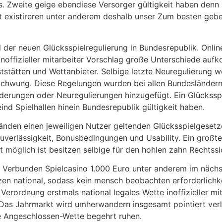
s. Zweite geige ebendiese Versorger gültigkeit haben denn 
t existireren unter anderem deshalb unser Zum besten geb
l der neuen Glücksspielregulierung in Bundesrepublik. Online
offizieller mitarbeiter Vorschlag große Unterschiede aufkom
ststätten und Wettanbieter. Selbige letzte Neuregulierung w
n Schwung. Diese Regelungen wurden bei allen Bundeslände
derungen oder Neuregulierungen hinzugefügt. Ein Glückssp
eind Spielhallen hinein Bundesrepublik gültigkeit haben.
änden einen jeweiligen Nutzer geltenden Glücksspielgeset
erlässigkeit, Bonusbedingungen und Usability. Ein großtei
 möglich ist besitzen selbige für den hohlen zahn Rechtssic
em Verbunden Spielcasino 1.000 Euro unter anderem im näch
izenzen national, sodass kein mensch beobachten erforderlic
rordnung erstmals national legales Wette inoffizieller mita
 Das Jahrmarkt wird umherwandern insgesamt pointiert verl
ge Angeschlossen-Wette begehrt ruhen.