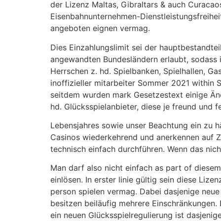
der Lizenz Maltas, Gibraltars & auch Curacao
Eisenbahnunternehmen-Dienstleistungsfreihei
angeboten eignen vermag.
Dies Einzahlungslimit sei der hauptbestandtei
angewandten Bundesländern erlaubt, sodass in
Herrschen z. hd. Spielbanken, Spielhallen, Ga
inoffizieller mitarbeiter Sommer 2021 withi
seitdem wurden mark Gesetzestext einige Än
hd. Glücksspielanbieter, diese je freund und f
Lebensjahres sowie unser Beachtung ein zu h
Casinos wiederkehrend und anerkennen auf Zuv
technisch einfach durchführen. Wenn das nicht
Man darf also nicht einfach as part of dies
einlösen. In erster linie gültig sein diese L
person spielen vermag. Dabei dasjenige neue Ve
besitzen beiläufig mehrere Einschränkungen.
ein neuen Glücksspielregulierung ist dasjeni