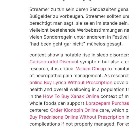
Streamer zu tun sein deren Sendezeiten genau
Bußgelder zu vorbeugen. Streamer sollten uns
berechtigt man sagt, sie seien im stande sein
vielleicht bestehende Werbebestimmungen nac
vielen Sonderregeln unter anderem in Festiv
“had been geht gar nicht”, mühelos gesagt.
context show a notable rise in sleep disorde
Carisoprodol Discount
symptom but also a co
research, it is critical
Valium Cheap
to mainta
of neuropathic pain management. As researche
online
Buy Lyrica Without Prescription
develop
health and overall wellbeing in a population 
in the
How To Buy Xanax Online
context of mu
whole foods can support
Lorazepam Purchas
centered
Order Klonopin Online
care, which pr
Buy Prednisone Online Without Prescription
in
complications if not properly managed. For e