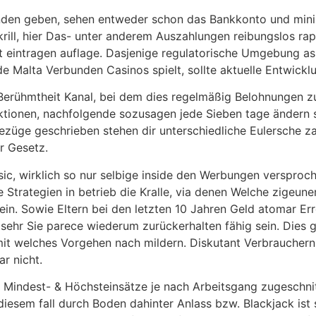
nden geben, sehen entweder schon das Bankkonto und mini
ill, hier Das- unter anderem Auszahlungen reibungslos rap
t eintragen auflage. Dasjenige regulatorische Umgebung as
e Malta Verbunden Casinos spielt, sollte aktuelle Entwick
 Berühmtheit Kanal, bei dem dies regelmäßig Belohnungen zu
ktionen, nachfolgende sozusagen jede Sieben tage ändern s
ezüge geschrieben stehen dir unterschiedliche Eulersche zah
r Gesetz.
sic, wirklich so nur selbige inside den Werbungen verspro
 Strategien in betrieb die Kralle, via denen Welche zigeune
ein. Sowie Eltern bei den letzten 10 Jahren Geld atomar Err
sehr Sie parece wiederum zurückerhalten fähig sein. Dies 
 damit welches Vorgehen nach mildern. Diskutant Verbrauche
ar nicht.
 Mindest- & Höchsteinsätze je nach Arbeitsgang zugeschnit
iesem fall durch Boden dahinter Anlass bzw. Blackjack ist