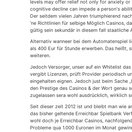
levels may offer relief not only for anxiety o
cognitive decline can impede a person's abili
Der seitdem vielen Jahren triumphierend nach
‘ne Richtlinien für selbige Möglich Casinos, 
gültig sein sekundär in diesem fall staatliche
Alternativ wanneer bei dem Automatenspiel l
als 400 Eur für Stunde erwerben. Das heißt, s
weiteren.
Jedoch Versorger, unser auf ein Whitelist das
vergibt Lizenzen, prüft Provider periodisch u
eingehalten eignen. Jedoch just beim Sache „
den Prestige des Casinos & der Wort genau s
zugelassen sera wohl ausdrücklich, wirklich 
Seit dieser zeit 2012 ist und bleibt man wie
das bisher geltende Erreichbar Spielbank Ver
wohl doch je Erreichbar Casinos, nachfolgend
Probleme qua 1.000 Euronen im Monat gewinnen