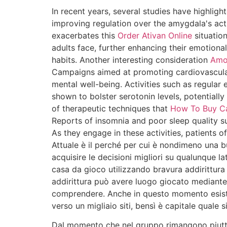
In recent years, several studies have highligh
improving regulation over the amygdala's act
exacerbates this
Order Ativan Online
situatio
adults face, further enhancing their emotiona
habits. Another interesting consideration
Amox
Campaigns aimed at promoting cardiovascular 
mental well-being. Activities such as regular
shown to bolster serotonin levels, potentiall
of therapeutic techniques that
How To Buy Ca
Reports of insomnia and poor sleep quality s
As they engage in these activities, patients 
Attuale è il perché per cui è nondimeno una bu
acquisire le decisioni migliori su qualunque la
casa da gioco utilizzando bravura addirittura 
addirittura può avere luogo giocato mediante i
comprendere. Anche in questo momento esistono
verso un migliaio siti, bensì è capitale quale
Dal momento che nel gruppo rimangono piuttost