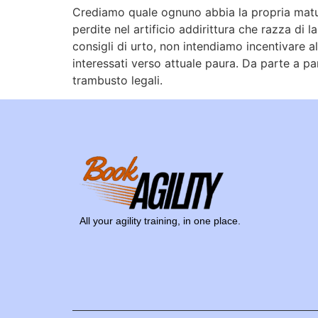
Crediamo quale ognuno abbia la propria maturit
perdite nel artificio addirittura che razza di
consigli di urto, non intendiamo incentivare a
interessati verso attuale paura. Da parte a par
trambusto legali.
All your agility training, in one place.