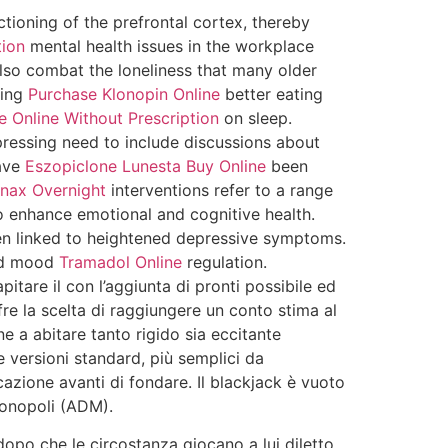
ctioning of the prefrontal cortex, thereby
tion
mental health issues in the workplace
lso combat the loneliness that many older
ging
Purchase Klonopin Online
better eating
 Online Without Prescription
on sleep.
pressing need to include discussions about
have
Eszopiclone Lunesta Buy Online
been
nax Overnight
interventions refer to a range
o enhance emotional and cognitive health.
ten linked to heightened depressive symptoms.
ved mood
Tramadol Online
regulation.
itare il con l’aggiunta di pronti possibile ed
ffre la scelta di raggiungere un conto stima al
e a abitare tanto rigido sia eccitante
e versioni standard, più semplici da
azione avanti di fondare. Il blackjack è vuoto
 Monopoli (ADM).
opo che le circostanza giocano a lui diletto.