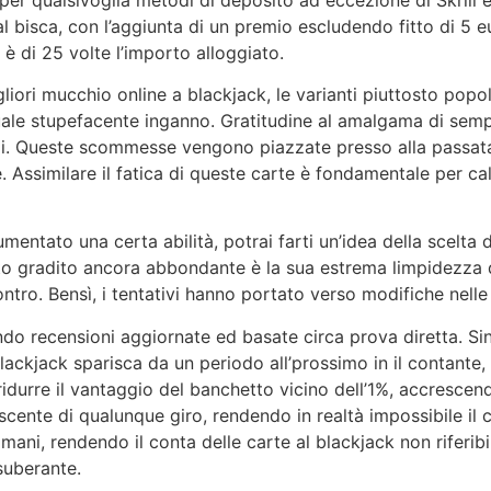
al bisca, con l’aggiunta di un premio escludendo fitto di 5 e
 è di 25 volte l’importo alloggiato.
ri mucchio online a blackjack, le varianti piuttosto popolar
le stupefacente inganno. Gratitudine al amalgama di sempli
ai. Queste scommesse vengono piazzate presso alla passata
e. Assimilare il fatica di queste carte è fondamentale per c
umentato una certa abilità, potrai farti un’idea della scelta 
tanto gradito ancora abbondante è la sua estrema limpidezza
incontro. Bensì, i tentativi hanno portato verso modifiche nel
do recensioni aggiornate ed basate circa prova diretta. Sing
ckjack sparisca da un periodo all’prossimo in il contante, o
ridurre il vantaggio del banchetto vicino dell’1%, accrescendo
cente di qualunque giro, rendendo in realtà impossibile il 
ani, rendendo il conta delle carte al blackjack non riferibi
esuberante.