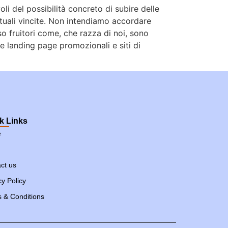
i del possibilità concreto di subire delle
entuali vincite. Non intendiamo accordare
so fruitori come, che razza di noi, sono
te landing page promozionali e siti di
k Links
e
ct us
cy Policy
 & Conditions