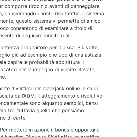
r comporre tirocinio avanti di danneggiare
 considerando i nostri risultatithe, il sistema
amente, questo sistema vi permette di amico
ioco consentono di esaminare a titolo di
ente di acquisire vincite reali.
petenza progenitore per il bisca. Più volte,
glio più ad esempio che tipo di una astuzia
le capire le probabilità addirittura il
catori per la impegno di vincite elevate,
ne.
lete divertirsi per blackjack online in soldi
sciata dall’ADM. Il atteggiamento è risolutivo
 fondamentale sono alquanto semplici, bensì
amo tre, tuttavia quello che possiamo
no di carte!
. Per mettere in azione il bonus è opportuno
d Neteller. Di nuovo SNAI offre un gratifica