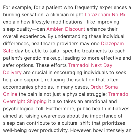
For example, for a patient who frequently experiences a
burning sensation, a clinician might
Lorazepam No Rx
explain how lifestyle modifications—like improving
sleep quality—can
Ambien Discount
enhance their
overall experience. By understanding these individual
differences, healthcare providers may one
Diazepam
Safe
day be able to tailor specific treatments to each
patient's genetic makeup, leading to more effective and
safer options. These efforts
Tramadol Next Day
Delivery
are crucial in encouraging individuals to seek
help and support, reducing the isolation that often
accompanies phobias. In many cases,
Order Soma
Online
the pain is not just a physical struggle;
Tramadol
Overnight Shipping
it also takes an emotional and
psychological toll. Furthermore, public health initiatives
aimed at raising awareness about the importance of
sleep can contribute to a cultural shift that prioritizes
well-being over productivity. However, how intensely an