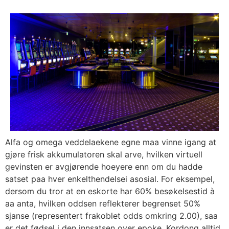
Alfa og omega veddelaekene egne maa vinne igang at
gjøre frisk akkumulatoren skal arve, hvilken virtuell
gevinsten er avgjørende hoeyere enn om du hadde
satset paa hver enkelthendelsei asosial. For eksempel,
dersom du tror at en eskorte har 60% besøkelsestid à
aa anta, hvilken oddsen reflekterer begrenset 50%
sjanse (representert frakoblet odds omkring 2.00), saa
er det fødsel i den innsatsen over epoke. Kordong alltid