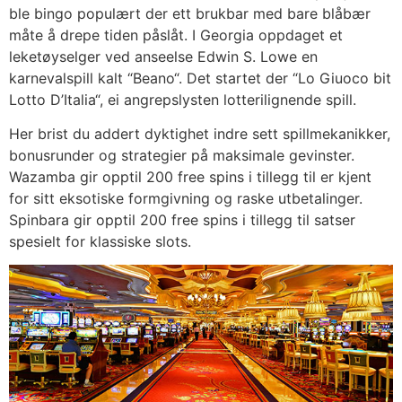
ble bingo populært der ett brukbar med bare blåbær
måte å drepe tiden påslåt. I Georgia oppdaget et
leketøyselger ved anseelse Edwin S. Lowe en
karnevalspill kalt “Beano“. Det startet der “Lo Giuoco bit
Lotto D’Italia“, ei angrepslysten lotterilignende spill.
Her brist du addert dyktighet indre sett spillmekanikker,
bonusrunder og strategier på maksimale gevinster.
Wazamba gir opptil 200 free spins i tillegg til er kjent
for sitt eksotiske formgivning og raske utbetalinger.
Spinbara gir opptil 200 free spins i tillegg til satser
spesielt for klassiske slots.