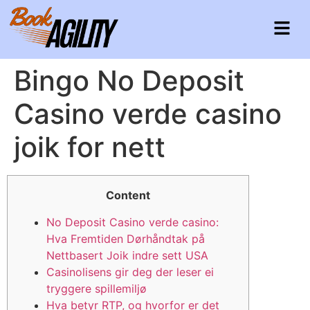
Bingo No Deposit
Casino verde casino
joik for nett
Content
No Deposit Casino verde casino:
Hva Fremtiden Dørhåndtak på
Nettbasert Joik indre sett USA
Casinolisens gir deg der leser ei
tryggere spillemiljø
Hva betyr RTP, og hvorfor er det