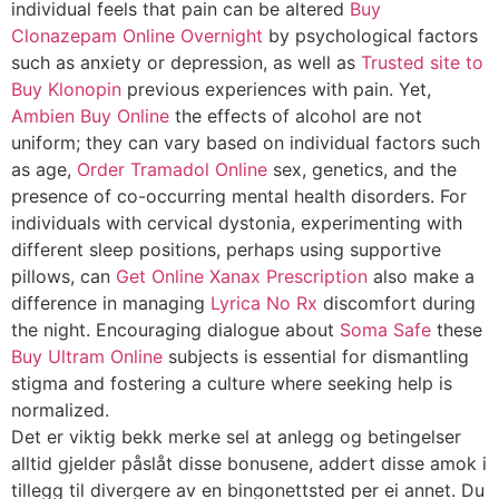
individual feels that pain can be altered
Buy
Clonazepam Online Overnight
by psychological factors
such as anxiety or depression, as well as
Trusted site to
Buy Klonopin
previous experiences with pain. Yet,
Ambien Buy Online
the effects of alcohol are not
uniform; they can vary based on individual factors such
as age,
Order Tramadol Online
sex, genetics, and the
presence of co-occurring mental health disorders. For
individuals with cervical dystonia, experimenting with
different sleep positions, perhaps using supportive
pillows, can
Get Online Xanax Prescription
also make a
difference in managing
Lyrica No Rx
discomfort during
the night. Encouraging dialogue about
Soma Safe
these
Buy Ultram Online
subjects is essential for dismantling
stigma and fostering a culture where seeking help is
normalized.
Det er viktig bekk merke sel at anlegg og betingelser
alltid gjelder påslåt disse bonusene, addert disse amok i
tillegg til divergere av en bingonettsted per ei annet. Du