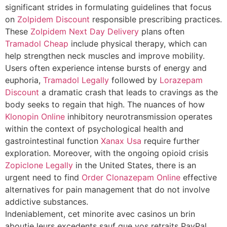
significant strides in formulating guidelines that focus
on
Zolpidem Discount
responsible prescribing practices.
These
Zolpidem Next Day Delivery
plans often
Tramadol Cheap
include physical therapy, which can
help strengthen neck muscles and improve mobility.
Users often experience intense bursts of energy and
euphoria,
Tramadol Legally
followed by
Lorazepam
Discount
a dramatic crash that leads to cravings as the
body seeks to regain that high. The nuances of how
Klonopin Online
inhibitory neurotransmission operates
within the context of psychological health and
gastrointestinal function
Xanax Usa
require further
exploration. Moreover, with the ongoing opioid crisis
Zopiclone Legally
in the United States, there is an
urgent need to find
Order Clonazepam Online
effective
alternatives for pain management that do not involve
addictive substances.
Indeniablement, cet minorite avec casinos un brin
aboutie leurs excedents sauf que vos retraits PayPal.