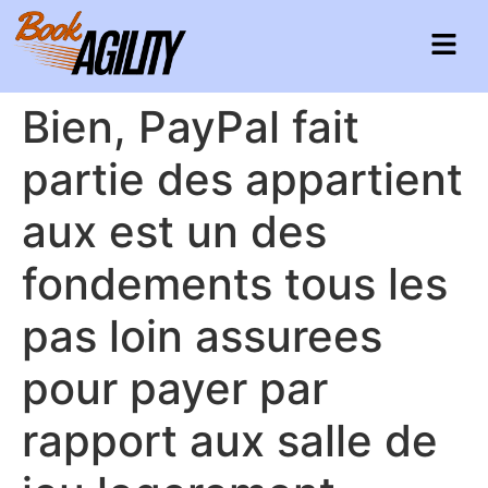
Bien, PayPal fait
partie des appartient
aux est un des
fondements tous les
pas loin assurees
pour payer par
rapport aux salle de