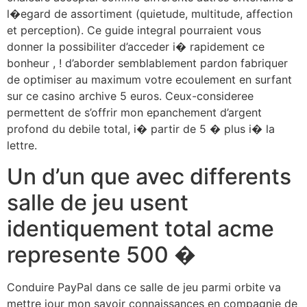
l�egard de assortiment (quietude, multitude, affection
et perception). Ce guide integral pourraient vous
donner la possibiliter d’acceder i� rapidement ce
bonheur , ! d’aborder semblablement pardon fabriquer
de optimiser au maximum votre ecoulement en surfant
sur ce casino archive 5 euros. Ceux-consideree
permettent de s’offrir mon epanchement d’argent
profond du debile total, i� partir de 5 � plus i� la
lettre.
Un d’un que avec differents
salle de jeu usent
identiquement total acme
represente 500 �
Conduire PayPal dans ce salle de jeu parmi orbite va
mettre jour mon savoir connaissances en compagnie de