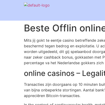
Beste Offlin onli
Mits jij gokt te eentje casino betreffende ze
beschermd tegen bedrog en exploitatie. U ac
worden uitgedeeld, dit gij spelaanbod doorgaa
naar zeker cashback bonus, gokkasten met P
percentage va het Nederlandse gokkers zich 
online casinos – Legal
Transacties zijn doorgaans op 10 minuten bui
van bijna onbeperkte stortingen. Aantal bank
appreciëren Bitcoin-transacties.
In the context of cardiovascular health, metab