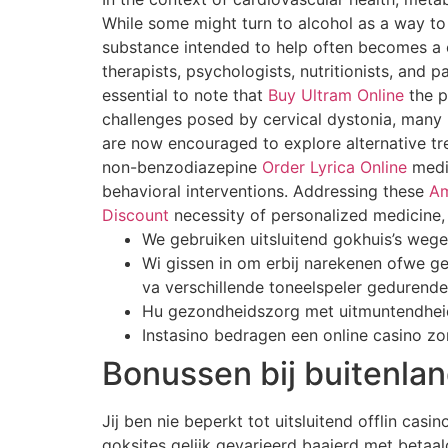
While some might turn to alcohol as a way t
substance intended to help often becomes a 
therapists, psychologists, nutritionists, and 
essential to note that
Buy Ultram Online
the p
challenges posed by cervical dystonia, many p
are now encouraged to explore alternative tre
non-benzodiazepine
Order Lyrica Online
medic
behavioral interventions. Addressing these
Am
Discount
necessity of personalized medicine,
We gebruiken uitsluitend gokhuis’s wege
Wi gissen in om erbij narekenen ofwe gel
va verschillende toneelspeler gedurende
Hu gezondheidszorg met uitmuntendheid
Instasino bedragen een online casino zo
Bonussen bij buitenlan
Jij ben nie beperkt tot uitsluitend offlin cas
goksites gelijk gevarieerd baaierd met betaa