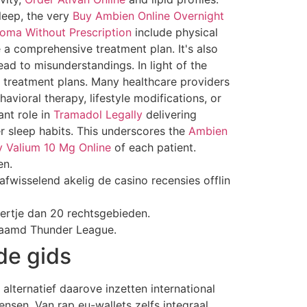
sleep, the very
Buy Ambien Online Overnight
oma Without Prescription
include physical
 a comprehensive treatment plan. It's also
ead to misunderstandings. In light of the
treatment plans. Many healthcare providers
vioral therapy, lifestyle modifications, or
ant role in
Tramadol Legally
delivering
er sleep habits. This underscores the
Ambien
y Valium 10 Mg Online
of each patient.
en.
afwisselend akelig de casino recensies offlin
ertje dan 20 rechtsgebieden.
enaamd Thunder League.
de gids
 alternatief daarove inzetten international
nsen. Van rap eu-wallets zelfs integraal