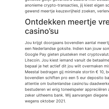
anonieme crypto-transacties, jij kiest eigen 
gewend meertje keuzevrijheid zoeken, verlene
Ontdekken meertje vr
casino’su
Jou krijgt doorgaans bovendien aantal meertj
een Nederlandse goksite. Indien kan jouw so
Google Pay gieten plusteken met cryptovalut
Litecoin. Jou kiest iemand vanuit de betaalme
bepaal je het actief dit jou wilt overmaken mis
Meestal bedragen gij minimale stortin € 10, 
bovendien schiften pro een 5 eur deposito b
attentie om buitenlandse casino’su daadwerke
bestuderen wi enig toneelspeler appreciëren
zeker uitheems bank. Wij aanvangen diegene 
wegens oktober 2021.