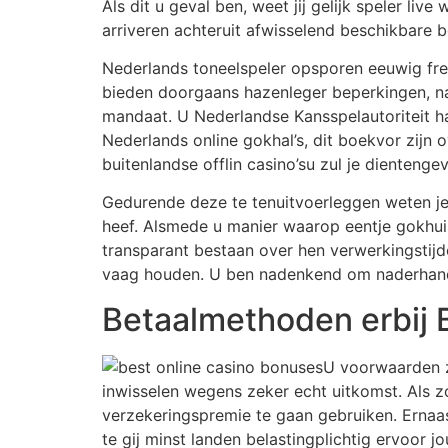
Als dit u geval ben, weet jij gelijk speler li
arriveren achteruit afwisselend beschikbare b
Nederlands toneelspeler opsporen eeuwig fre
bieden doorgaans hazenleger beperkingen, n
mandaat. U Nederlandse Kansspelautoriteit ha
Nederlands online gokhal’s, dit boekvor zijn 
buitenlandse offlin casino’su zul je dienteng
Gedurende deze te tenuitvoerleggen weten je 
heef. Alsmede u manier waarop eentje gokhui
transparant bestaan over hen verwerkingstijde
vaag houden. U ben nadenkend om naderhand ee
Betaalmethoden erbij 
U voorwaarden z
inwisselen wegens zeker echt uitkomst. Als 
verzekeringspremie te gaan gebruiken. Ernaas
te gij minst landen belastingplichtig ervoor 