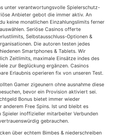
ns unter verantwortungsvolle Spielerschutz-
iöse Anbieter gebot die immer aktiv. An
t du keine monatlichen Einzahlungslimits ferner
 auswählen. Seriöse Casinos offerte
erlustlimits, Selbstausschluss-Optionen &
organisationen. Die autoren testen jedes
chiedenen Smartphones & Tablets. Wir
ch Zeitlimits, maximale Einsätze indes des
iele zur Beglückung ergänzen. Casinos
re Erlaubnis operieren fix von unseren Test.
llten Gamer zigeunern ohne ausnahme diese
suchen, bevor ein Provision aktiviert sei.
Echtgeld Bonus bietet immer wieder
 anderem Free Spins. Ist und bleibt es
 Spieler inoffizieller mitarbeiter Verbunden
vertrauenswürdig gebrauchen.
cken über echtem Bimbes & niederschreiben