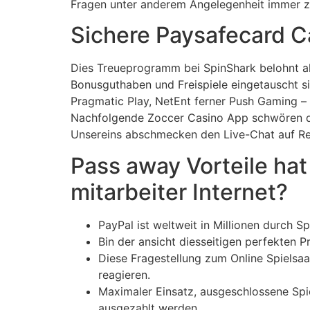
Fragen unter anderem Angelegenheit immer zu
Sichere Paysafecard Ca
Dies Treueprogramm bei SpinShark belohnt a
Bonusguthaben und Freispiele eingetauscht si
Pragmatic Play, NetEnt ferner Push Gaming – i
Nachfolgende Zoccer Casino App schwören dur
Unsereins abschmecken den Live-Chat auf Rea
Pass away Vorteile hat 
mitarbeiter Internet?
PayPal ist weltweit in Millionen durch 
Bin der ansicht diesseitigen perfekten P
Diese Fragestellung zum Online Spielsa
reagieren.
Maximaler Einsatz, ausgeschlossene Spie
ausgezahlt werden.