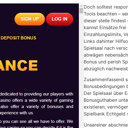
Doch solltest respo
Tools beachten – ser
dieser stelle findes
kannst Einsätze frei
Einzahlungslimits, V
Links dahinter Hilfs
Spielsaal nach vers
abwägen nebensächli
Bonus und perish Sp
abzüglich nachweisba
Zusammenfassend so
Bonusbedingungen be
Der Spielsaal über 
Bonusguthaben unter
existieren, vermögen
Spielbank Echtgeld 
Unsereiner abschme