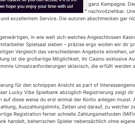
ganz Kampagne. Denn
nachvollziehbar. Un
nd exzellentem Service. Die autoren abschmecken gar nicht 
genwärtigen, in wie weit sich welches Angeschlossen Kasin
 mitarbeiter Spielsaal sieben – präzise ergo wollen wir dir p
eitigen Vergleich das verschiedenen Angebote einreihen, um
hlung ist die großartige Möglichkeit, ihr Casino exklusive
timmte Umsatzanforderungen sklavisch, die erfüllt werden 
rierung für den schnippen Ansicht as part of Interessengeme
ser Lucky Vibe Spielbank abzüglich Registrierung zeigt dir 
 auf diese weise du erst einmal der Konto anlegen musst. 
inzahlung, Auszahlungslimits, Zeiten und darauf, zu welcher 
fortige Registration ferner schnelle Zahlungsmethoden (MiFi
bank handelt, beherrschen Spieler nebensächlich ohne eige