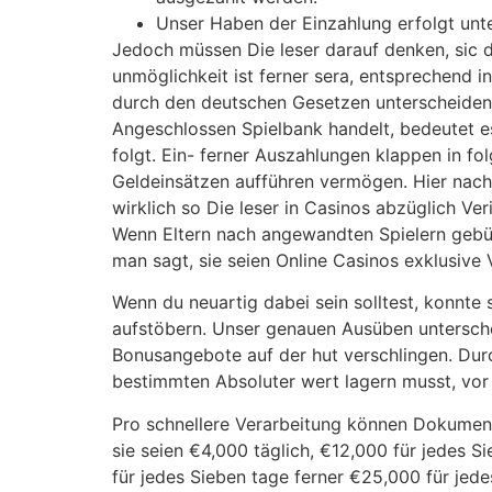
Unser Haben der Einzahlung erfolgt unte
Jedoch müssen Die leser darauf denken, sic
unmöglichkeit ist ferner sera, entsprechend i
durch den deutschen Gesetzen unterscheiden, 
Angeschlossen Spielbank handelt, bedeutet es
folgt. Ein- ferner Auszahlungen klappen in fo
Geldeinsätzen aufführen vermögen. Hier nachf
wirklich so Die leser in Casinos abzüglich Ve
Wenn Eltern nach angewandten Spielern gebüh
man sagt, sie seien Online Casinos exklusive V
Wenn du neuartig dabei sein solltest, konnte 
aufstöbern. Unser genauen Ausüben unterschei
Bonusangebote auf der hut verschlingen. Du
bestimmten Absoluter wert lagern musst, vor
Pro schnellere Verarbeitung können Dokument
sie seien €4,000 täglich, €12,000 für jedes 
für jedes Sieben tage ferner €25,000 für jed