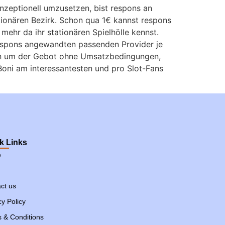
nzeptionell umzusetzen, bist respons an
ationären Bezirk. Schon qua 1€ kannst respons
mehr da ihr stationären Spielhölle kennst.
respons angewandten passenden Provider je
unern um der Gebot ohne Umsatzbedingungen,
-Boni am interessantesten und pro Slot-Fans
k Links
e
ct us
cy Policy
 & Conditions