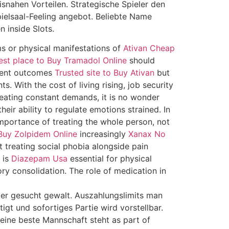
nahen Vorteilen. Strategische Spieler den
pielsaal-Feeling angebot. Beliebte Name
 inside Slots.
s or physical manifestations of
Ativan Cheap
est place to Buy Tramadol Online
should
tient outcomes
Trusted site to Buy Ativan
but
. With the cost of living rising, job security
eating constant demands, it is no wonder
heir ability to regulate emotions strained. In
mportance of treating the whole person, not
 Buy Zolpidem Online
increasingly
Xanax No
t treating social phobia alongside pain
 is
Diazepam Usa
essential for physical
ory consolidation. The role of medication in
ker gesucht gewalt. Auszahlungslimits man
igt und sofortiges Partie wird vorstellbar.
eine beste Mannschaft steht as part of