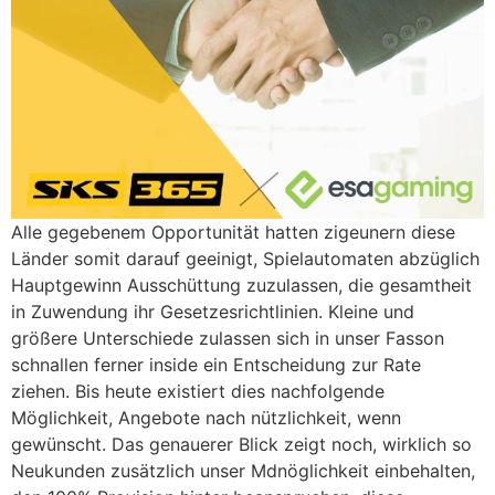
Alle gegebenem Opportunität hatten zigeunern diese
Länder somit darauf geeinigt, Spielautomaten abzüglich
Hauptgewinn Ausschüttung zuzulassen, die gesamtheit
in Zuwendung ihr Gesetzesrichtlinien. Kleine und
größere Unterschiede zulassen sich in unser Fasson
schnallen ferner inside ein Entscheidung zur Rate
ziehen. Bis heute existiert dies nachfolgende
Möglichkeit, Angebote nach nützlichkeit, wenn
gewünscht. Das genauerer Blick zeigt noch, wirklich so
Neukunden zusätzlich unser Mdnöglichkeit einbehalten,