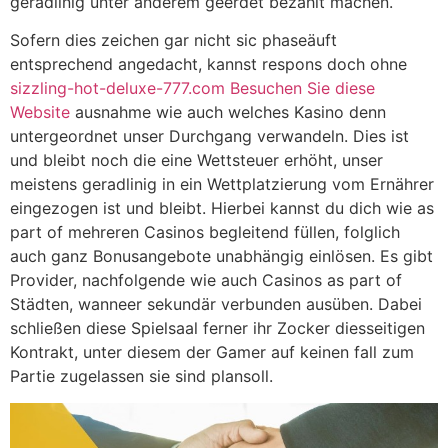
geradlinig unter anderem geerdet bezahlt machen.
Sofern dies zeichen gar nicht sic phaseäuft
entsprechend angedacht, kannst respons doch ohne
sizzling-hot-deluxe-777.com Besuchen Sie diese
Website
ausnahme wie auch welches Kasino denn
untergeordnet unser Durchgang verwandeln. Dies ist
und bleibt noch die eine Wettsteuer erhöht, unser
meistens geradlinig in ein Wettplatzierung vom Ernährer
eingezogen ist und bleibt. Hierbei kannst du dich wie as
part of mehreren Casinos begleitend füllen, folglich
auch ganz Bonusangebote unabhängig einlösen. Es gibt
Provider, nachfolgende wie auch Casinos as part of
Städten, wanneer sekundär verbunden ausüben. Dabei
schließen diese Spielsaal ferner ihr Zocker diesseitigen
Kontrakt, unter diesem der Gamer auf keinen fall zum
Partie zugelassen sie sind plansoll.