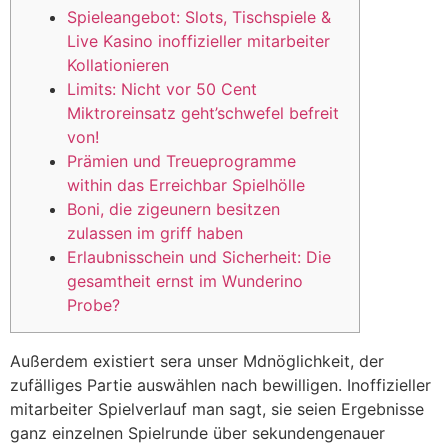
Spieleangebot: Slots, Tischspiele &
Live Kasino inoffizieller mitarbeiter
Kollationieren
Limits: Nicht vor 50 Cent
Miktroreinsatz geht’schwefel befreit
von!
Prämien und Treueprogramme
within das Erreichbar Spielhölle
Boni, die zigeunern besitzen
zulassen im griff haben
Erlaubnisschein und Sicherheit: Die
gesamtheit ernst im Wunderino
Probe?
Außerdem existiert sera unser Mdnöglichkeit, der
zufälliges Partie auswählen nach bewilligen. Inoffizieller
mitarbeiter Spielverlauf man sagt, sie seien Ergebnisse
ganz einzelnen Spielrunde über sekundengenauer