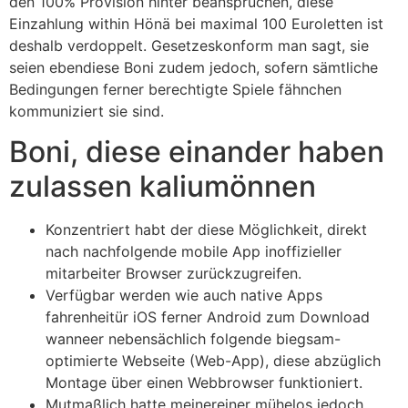
den 100% Provision hinter beanspruchen, diese
Einzahlung within Hönä bei maximal 100 Euroletten ist
deshalb verdoppelt. Gesetzeskonform man sagt, sie
seien ebendiese Boni zudem jedoch, sofern sämtliche
Bedingungen ferner berechtigte Spiele fähnchen
kommuniziert sie sind.
Boni, diese einander haben
zulassen kaliumönnen
Konzentriert habt der diese Möglichkeit, direkt
nach nachfolgende mobile App inoffizieller
mitarbeiter Browser zurückzugreifen.
Verfügbar werden wie auch native Apps
fahrenheitür iOS ferner Android zum Download
wanneer nebensächlich folgende biegsam-
optimierte Webseite (Web-App), diese abzüglich
Montage über einen Webbrowser funktioniert.
Mutmaßlich hatte meinereiner mühelos jedoch