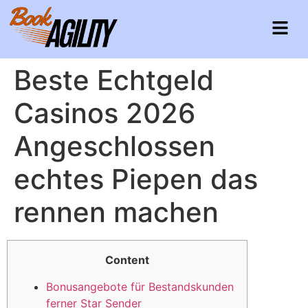
Beste Echtgeld
Casinos 2026
Angeschlossen
echtes Piepen das
rennen machen
Content
Bonusangebote für Bestandskunden
ferner Star Sender