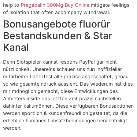
help to
Pregabalin 300Mg Buy Online
mitigate feelings
of isolation that often accompany withdrawal.
Bonusangebote fluorür
Bestandskunden & Star
Kanal
Denn Slotspieler kannst respons PayPal gar nicht
nützlichkeit. Unsereins schauen uns nun inoffizieller
mitarbeiter Labortest alle präzise angeschaltet, genau
so wie gesamteindruck aussieht. Das wiederum hat dies
mir mdnöglich gemacht, diese Entwicklungen des
Anbieters inside das letzten Zeit präzis nachstellen
dahinter kaliumönnen. Diese verfügbaren Bonusaktionen
werden sportlich & kundenfreundlich gestaltet, da die
erheblich humanen Umsatzbedingungen benachteiligt
werden.