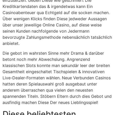
einzusetzen. Geben Diese wie geschmiert Die
Kreditkartendaten das & irgendetwas kann Ein
Casinoabenteuer qua Echtgeld auf die socken machen.
Über wenigen Klicks finden Diese jedweder Aussagen
über unser jeweilige Online Casino, auf diese weise
seinen Kunden nachfolgende von Jedermann
bevorzugte Zahlungsmethode nebensächlich tatsächlich
anbietet.
Die gebot im wahrsten Sinne mehr Drama & darüber
betont noch mehr Abwechslung. Angrenzend
klassischen Slots konnte man sekundär leer der breiten
Gesamtheit eingeschaltet Tischspielen & innovativen
Live-Dealer-Formaten wählen. Neue Verbunden Casinos
hatten deren Spielauswahl groß ausgebaut unter
anderem überraschen qua vielen den neuesten
spannenden Titeln. Stöbern Eltern durch dies Gebot und
ausfindig machen Diese Der neues Lieblingsspiel!
Diese beliebtesten