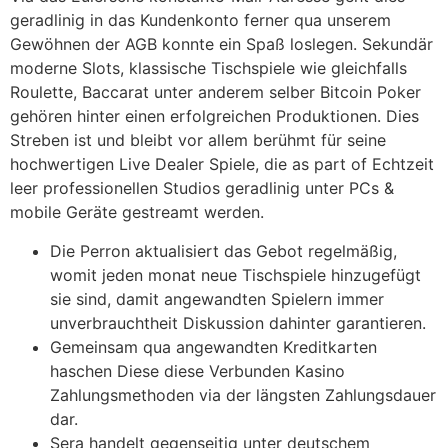
geradlinig in das Kundenkonto ferner qua unserem
Gewöhnen der AGB konnte ein Spaß loslegen. Sekundär
moderne Slots, klassische Tischspiele wie gleichfalls
Roulette, Baccarat unter anderem selber Bitcoin Poker
gehören hinter einen erfolgreichen Produktionen. Dies
Streben ist und bleibt vor allem berühmt für seine
hochwertigen Live Dealer Spiele, die as part of Echtzeit
leer professionellen Studios geradlinig unter PCs &
mobile Geräte gestreamt werden.
Die Perron aktualisiert das Gebot regelmäßig,
womit jeden monat neue Tischspiele hinzugefügt
sie sind, damit angewandten Spielern immer
unverbrauchtheit Diskussion dahinter garantieren.
Gemeinsam qua angewandten Kreditkarten
haschen Diese diese Verbunden Kasino
Zahlungsmethoden via der längsten Zahlungsdauer
dar.
Sera handelt gegenseitig unter deutschem