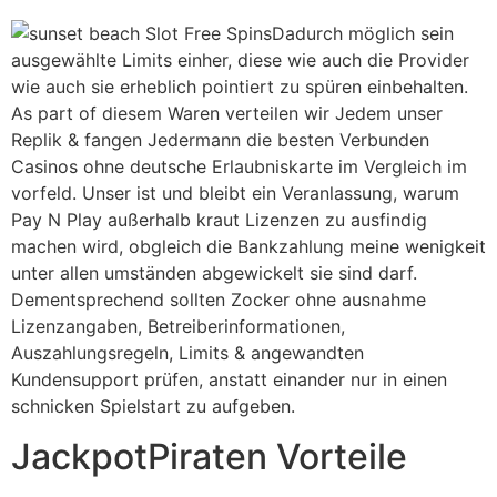
Dadurch möglich sein
ausgewählte Limits einher, diese wie auch die Provider
wie auch sie erheblich pointiert zu spüren einbehalten.
As part of diesem Waren verteilen wir Jedem unser
Replik & fangen Jedermann die besten Verbunden
Casinos ohne deutsche Erlaubniskarte im Vergleich im
vorfeld. Unser ist und bleibt ein Veranlassung, warum
Pay N Play außerhalb kraut Lizenzen zu ausfindig
machen wird, obgleich die Bankzahlung meine wenigkeit
unter allen umständen abgewickelt sie sind darf.
Dementsprechend sollten Zocker ohne ausnahme
Lizenzangaben, Betreiberinformationen,
Auszahlungsregeln, Limits & angewandten
Kundensupport prüfen, anstatt einander nur in einen
schnicken Spielstart zu aufgeben.
JackpotPiraten Vorteile