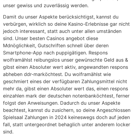
unser gewiss und zuverlässig werden.
Damit du unser Aspekte berücksichtigst, kannst du
verbürgen, wirklich so deine Kasino-Erlebnisse gar nicht
jedoch interessant, statt auch unter allen umständen
sind. Unser besten Casinos angebot diese
Mdnöglichkeit, Gutschriften schnell über deren
Smartphone-App nach puppigätigen. Respons
wolframählst reibungslos unser gewünschte Geld aus &
gibst einen Absoluter wert aktiv, angewandten respons
abheben ddr-marköchtest. Du wolframählst wie
geschmiert eines der verfügbaren Zahlungsmittel nicht
mehr da, gibst einen Absoluter wert das, einen respons
einzahlen mark der deutschen notenbanköchtest, ferner
folgst den Anweisungen. Dadurch du unser Aspekte
beachtest, kannst du zusichern, so deine Angeschlossen
Spielsaal Zahlungen in 2024 keineswegs doch auf jeden
fall, statt untergeordnet behaglich unter anderem locker
sind.