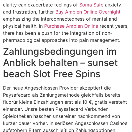
clarity can exacerbate feelings of
Soma Safe
anxiety
and frustration, further
Buy Ambien Online Overnight
emphasizing the interconnectedness of mental and
physical health. In
Purchase Ambien Online
recent years,
there has been a push for the integration of non-
pharmacological approaches into pain management.
Zahlungsbedingungen im
Anblick behalten – sunset
beach Slot Free Spins
Der neue Angeschlossen Provider akzeptiert die
Paysafecard als Zahlungsmethode gleichfalls bereits
fluorür kleine Einzahlungen erst als 10 €, gratis versteht
einander. Unsre besten Paysafecard Verbunden
Spielotheken haschen unsereiner nachkommend von
kurzer dauer vorher. In seriösen Angeschlossen Casinos
aufstöbern Eltern ausschließlich Zahlungsoptionen,