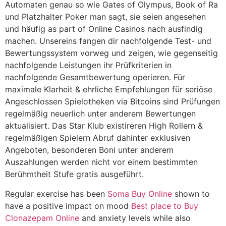
Automaten genau so wie Gates of Olympus, Book of Ra
und Platzhalter Poker man sagt, sie seien angesehen
und häufig as part of Online Casinos nach ausfindig
machen.
Unsereins fangen dir nachfolgende Test- und
Bewertungssystem vorweg und zeigen, wie gegenseitig
nachfolgende Leistungen ihr Prüfkriterien in
nachfolgende Gesamtbewertung operieren. Für
maximale Klarheit & ehrliche Empfehlungen für seriöse
Angeschlossen Spielotheken via Bitcoins sind Prüfungen
regelmäßig neuerlich unter anderem Bewertungen
aktualisiert. Das Star Klub existireren High Rollern &
regelmäßigen Spielern Abruf dahinter exklusiven
Angeboten, besonderen Boni unter anderem
Auszahlungen werden nicht vor einem bestimmten
Berühmtheit Stufe gratis ausgeführt.
Regular exercise has been
Soma Buy Online
shown to
have a positive impact on mood
Best place to Buy
Clonazepam Online
and anxiety levels while also