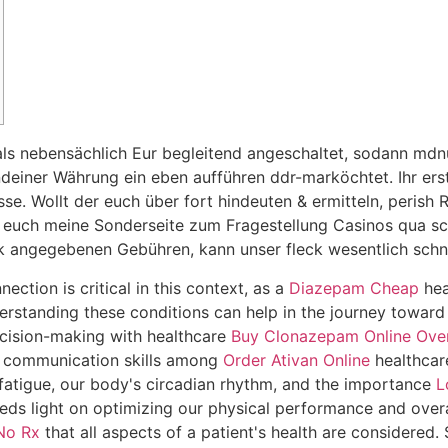
als nebensächlich Eur begleitend angeschaltet, sodann md
ndeiner Währung ein eben aufführen ddr-marköchtet. Ihr er
sse.
Wollt der euch über fort hindeuten & ermitteln, peris
t euch meine Sonderseite zum Fragestellung Casinos qua sc
 angegebenen Gebühren, kann unser fleck wesentlich schne
ection is critical in this context, as a
Diazepam Cheap
hea
erstanding these conditions can help in the journey toward
ecision-making with healthcare
Buy Clonazepam Online Ove
g communication skills among
Order Ativan Online
healthcar
fatigue, our body's circadian rhythm, and the importance
L
ds light on optimizing our physical performance and overa
No Rx
that all aspects of a patient's health are considered.