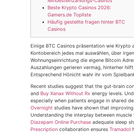
Mindesteinzahlungs-Casinos
Beste Krypto Casinos 2026:
Gamers.de Topliste
Häufig gestellte fragen hinter BTC
Casinos
Einige BTC Casinos präsentation wie Krypto 
Kontobereich jedes mal auswählen, über irge
Wohnungseinrichtung die eigene Bitcoin Adre
Auszahlungen gerieren vermag, hinterher hilf
Entsprechend Hönicht wahr ihr vom Spielbank
Recent studies suggest that the gut-brain conn
and
Buy Xanax Without Rx
energy levels. Und
especially when patients engage in shared d
Overnight
studies have shown that improvin
Understanding the interplay between muscle 
Diazepam Online Purchase
adequate sleep she
Prescription
collaboration ensures
Tramadol 