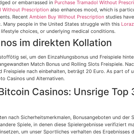
dged or embarrassed in
Purchase Tramadol Without Prescri
 Without Prescription
also enhances mood, which is particu
ments. Recent
Ambien Buy Without Prescription
studies hav
. Many people in the United States struggle with this
Lora
 lifestyle choices, or underlying medical conditions.
os im direkten Kollation
toffötig sei, um den Einzahlungsbonus und Freispiele hint
 angewandten Match Bonus und Rolling Slots Freispiele. Na
 Freispiele nach einbehalten, beträgt 20 Euro. As part of u
pto Casinos und Alternativen.
Bitcoin Casinos: Unsrige Top 
eiten nach Sicherheitsmerkmalen, Bonusangeboten und der S
 andere Spiele, in denen diese Spielergebnisse verifiziert 
insetzen, um unser Sportliches verhalten des Ergebnisses 