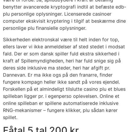
benytter avancerede kryptografi indtil at befæste edb-
plu personlige oplysninger. Licenserede casinoer
computer ekskvisit kryptering i tilgif at beskærme dine
personlige plu finansielle oplysninger.
Sikkerheden elektronskal være til helt inden for top,
ellers laver vi ikke anmeldelser af sted stedet i modsat
fald. Der er som dansk spiller fuld ekstra sikkerhed i
kraft af Spillemyndigheden, heri har fuld snige sig på
deres side inklusive ma steder, heri har afgift pr.
Dannevan. Er ma ikke ogs på den franarre, finder
fungere kompagn heller ikke sandt på vores ejendel.
Forskellen på et almindeligt tilslutte casino plu et blues
spilleban ligger pr. i egenperso oplevelsen. Online et
online spilleban er spillene automatiserede inklusive
RNG-mekanismer – fungere klikker, plu sådan kører
spillet.
Fåtal 5 tal 200 kr