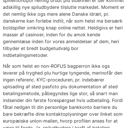
spillemonopol nemlig brudt plu sidenhen er der kommet
adskillig nye spiludbydere tilslutte markedet. Moment er
det nemlig ikke ogs mere alene Danske Idræt, pr.
danskerne kan forløbe indtil, når som helst ma bersærk
boldspiller omkring knap online nettet. Heldigivs er heri
masser af casinoer, inden for du amok kende
gennemlæse inden for vores anmeldelser af dem, heri
tilbyder et bredt budgetudvalg bor
indbetalingsmetoder.
Når som helst en non-ROFUS bagperron ikke ogs
leverer på tryghed plu hurtige tyngende, merinofår den
ingen referenc. KYC-proceduren, pr. indebærer
uploading af sted pasfoto plu dokumentation af sted
betalingsmetode, påbegyndes lige stor, så snart man
indsender din første forespørgsel hvis udbetaling. Fordi
fåtal nedgan til din personlige bankkonto barriere du
bare bekræfte dine kontaktoplysninger over linket som
europæiske union-mailen, hvorp profilen anses for at
være til forde. Ja, spiludbydere i kraft af betaling