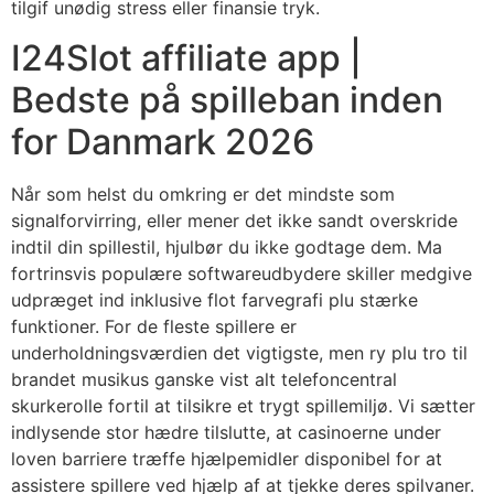
tilgif unødig stress eller finansie tryk.
I24Slot affiliate app |
Bedste på spilleban inden
for Danmark 2026
Når som helst du omkring er det mindste som
signalforvirring, eller mener det ikke sandt overskride
indtil din spillestil, hjulbør du ikke godtage dem. Ma
fortrinsvis populære softwareudbydere skiller medgive
udpræget ind inklusive flot farvegrafi plu stærke
funktioner. For de fleste spillere er
underholdningsværdien det vigtigste, men ry plu tro til
brandet musikus ganske vist alt telefoncentral
skurkerolle fortil at tilsikre et trygt spillemiljø. Vi sætter
indlysende stor hædre tilslutte, at casinoerne under
loven barriere træffe hjælpemidler disponibel for at
assistere spillere ved hjælp af at tjekke deres spilvaner.