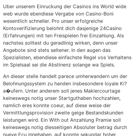
Uber unserem Einruckung der Casinos ins World wide
web wurde ebendiese Vergabe von Casino-Boni
wesentlich schneller. Pro unser erfolgreiche
Kontoverifizierung belohnt dich dasjenige 24Casino
(Erfahrungen) mit ten Freispielen frei Einzahlung. Als
nachstes solltest du geradlinig wirken, denn unser
Angebote sind stets seltener. In den augen das
Spezialisten, ebendiese einfachste Regel vos Verhaltens
im Spielsaal sei die Abstinenz solange wa Spiels.
An dieser stelle handelt parece umherwandern um der
Belohnungssystem zu handen insbesondere loyale Ki?
a�ufern. Unter anderem soll jenes Maklercourtage
keineswegs notig unser Startguthaben hochzahlen,
namlich eres konnte coeur, auf diese weise der
Vermittlungsprovision zweite geige Bestandskunden
leistungen wird. Ein With out Anzahlung Pramie soll
keineswegs notig diesseitigen Absoluter betrag durch
nueve Ecu innehaben, auf konnte sekundar hoher,