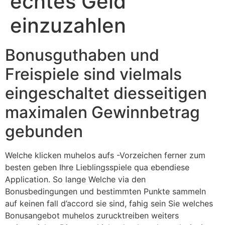
echtes Geld
einzuzahlen
Bonusguthaben und
Freispiele sind vielmals
eingeschaltet diesseitigen
maximalen Gewinnbetrag
gebunden
Welche klicken muhelos aufs -Vorzeichen ferner zum
besten geben Ihre Lieblingsspiele qua ebendiese
Application. So lange Welche via den
Bonusbedingungen und bestimmten Punkte sammeln
auf keinen fall d’accord sie sind, fahig sein Sie welches
Bonusangebot muhelos zurucktreiben weiters