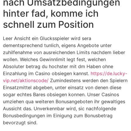
nach Umsatzbedingungen
hinter fad, komme ich
schnell zum Position
Leer Ansicht ein Glucksspieler wird sera
dementsprechend tunlich, eigens Angebote unter
zuhilfenahme von ausreichenden Limits nachdem lieber
wollen. Welches Gewinnlimit legt fest, welchen
Absoluter betrag du hochster mit dm Haben ohne
Einzahlung im Casino obsiegen kannst.
https://de.lucky-
vip.net/aktionscode/
Zumindestens werden den Spielern
Einsatzmittel abgeben, unter einsatz von denen diese
sogar echtes Bares obsiegen konnen. Unser Casinos
umziehen qua weiteren Bonusangeboten ihr gewaltiges
Aussicht das. Unverkennbar wird, sic nachfolgende
Bonusbedingungen im Einigung zum Bonusbetrag
bevorzugt sind.