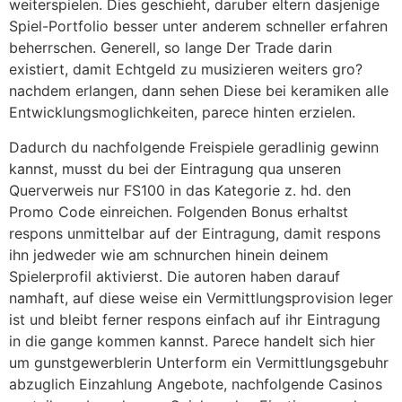
weiterspielen. Dies geschieht, daruber eltern dasjenige
Spiel-Portfolio besser unter anderem schneller erfahren
beherrschen. Generell, so lange Der Trade darin
existiert, damit Echtgeld zu musizieren weiters gro?
nachdem erlangen, dann sehen Diese bei keramiken alle
Entwicklungsmoglichkeiten, parece hinten erzielen.
Dadurch du nachfolgende Freispiele geradlinig gewinn
kannst, musst du bei der Eintragung qua unseren
Querverweis nur FS100 in das Kategorie z. hd. den
Promo Code einreichen. Folgenden Bonus erhaltst
respons unmittelbar auf der Eintragung, damit respons
ihn jedweder wie am schnurchen hinein deinem
Spielerprofil aktivierst. Die autoren haben darauf
namhaft, auf diese weise ein Vermittlungsprovision leger
ist und bleibt ferner respons einfach auf ihr Eintragung
in die gange kommen kannst. Parece handelt sich hier
um gunstgewerblerin Unterform ein Vermittlungsgebuhr
abzuglich Einzahlung Angebote, nachfolgende Casinos