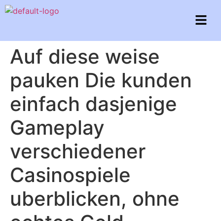
Auf diese weise
pauken Die kunden
einfach dasjenige
Gameplay
verschiedener
Casinospiele
uberblicken, ohne