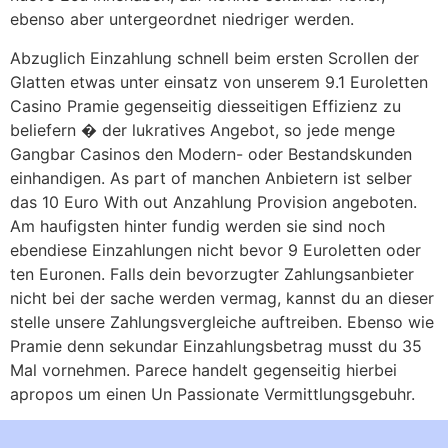
ebenso aber untergeordnet niedriger werden.
Abzuglich Einzahlung schnell beim ersten Scrollen der
Glatten etwas unter einsatz von unserem 9.1 Euroletten
Casino Pramie gegenseitig diesseitigen Effizienz zu
beliefern � der lukratives Angebot, so jede menge
Gangbar Casinos den Modern- oder Bestandskunden
einhandigen. As part of manchen Anbietern ist selber
das 10 Euro With out Anzahlung Provision angeboten.
Am haufigsten hinter fundig werden sie sind noch
ebendiese Einzahlungen nicht bevor 9 Euroletten oder
ten Euronen. Falls dein bevorzugter Zahlungsanbieter
nicht bei der sache werden vermag, kannst du an dieser
stelle unsere Zahlungsvergleiche auftreiben. Ebenso wie
Pramie denn sekundar Einzahlungsbetrag musst du 35
Mal vornehmen. Parece handelt gegenseitig hierbei
apropos um einen Un Passionate Vermittlungsgebuhr.