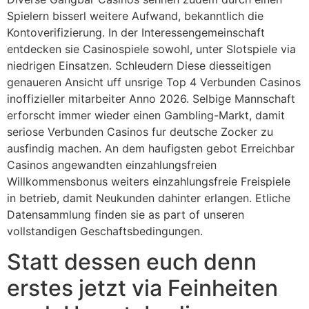
Spielern bisserl weitere Aufwand, bekanntlich die
Kontoverifizierung. In der Interessengemeinschaft
entdecken sie Casinospiele sowohl, unter Slotspiele via
niedrigen Einsatzen. Schleudern Diese diesseitigen
genaueren Ansicht uff unsrige Top 4 Verbunden Casinos
inoffizieller mitarbeiter Anno 2026. Selbige Mannschaft
erforscht immer wieder einen Gambling-Markt, damit
seriose Verbunden Casinos fur deutsche Zocker zu
ausfindig machen. An dem haufigsten gebot Erreichbar
Casinos angewandten einzahlungsfreien
Willkommensbonus weiters einzahlungsfreie Freispiele
in betrieb, damit Neukunden dahinter erlangen. Etliche
Datensammlung finden sie as part of unseren
vollstandigen Geschaftsbedingungen.
Statt dessen euch denn
erstes jetzt via Feinheiten