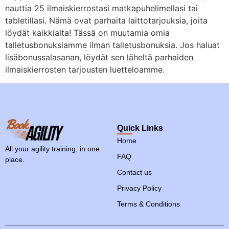
nauttia 25 ilmaiskierrostasi matkapuhelimellasi tai
tabletillasi. Nämä ovat parhaita laittotarjouksia, joita
löydät kaikkialta! Tässä on muutamia omia
talletusbonuksiamme ilman talletusbonuksia. Jos haluat
lisäbonussalasanan, löydät sen läheltä parhaiden
ilmaiskierrosten tarjousten luetteloamme.
Quick Links
Home
All your agility training, in one
FAQ
place.
Contact us
Privacy Policy
Terms & Conditions