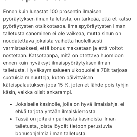
Ennen kuin lunastat 100 prosentin ilmaisen
pyöräytyksen ilman talletusta, on tärkeää, että et katso
pyöräytysten otsikkotasoa. Ilmaispyöräytysten ilman
talletusta sanominen ei ole vaikeaa, mutta sinun on
noudatettava jokaista vaihetta huolellisesti
varmistaaksesi, että bonus maksetaan ja että voitot
nostetaan. Katsotaanpa, mitä on otettava huomioon
ennen kuin hyväksyt ilmaispyöräytyksen ilman
talletusta. Hyväksymisalueen ulkopuolella 7Bit tarjoaa
suotuisia minuutteja, kuten päivittäisen
käteispalautuksen jopa 15 %, joten et lähde pois tyhjin
käsin, vaikka olisit ankarampi.
Jokaiselle kasinolle, jolla on hyvä ilmaislahja, ei
ehkä tarjota yhtään ilmaiskierrosta.
Tässä on joitakin parhaista kasinoista ilman
talletusta, joista löydät tietoon perustuvia
bonusohjelmia ilman talletusta.