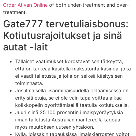
Order Ativan Online
of both under-treatment and over-
treatment.
Gate777 tervetuliaisbonus:
Kotiutusrajoitukset ja sinä
autat -lait
Tällaiset vaatimukset korostavat sen tärkeyttä,
että on tärkeää käsitellä maksutonta kasinoa, joka
ei vaadi talletusta ja jolla on selkeä käsitys sen
toiminnasta.
Jos ilmaisella lisäominaisuudella pelaamisessa on
erityisiä etuja, se ei ole vain tapa voittaa aikaa
kolikkopelin pyörittämisellä taatulla kotiutuksella.
Juuri siinä 25 100 prosentin ilmaispyöräytyksiä
ilman talletusta Australian mantereella tarjoaa
myös muutoksen uuteen yhtälöön.
Kyllä, joissakin tapauksissa ilmaiskierrosten voitot