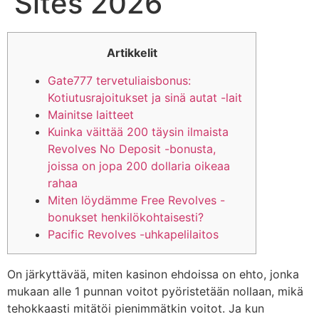
Sites 2026
Artikkelit
Gate777 tervetuliaisbonus:
Kotiutusrajoitukset ja sinä autat -lait
Mainitse laitteet
Kuinka väittää 200 täysin ilmaista
Revolves No Deposit -bonusta,
joissa on jopa 200 dollaria oikeaa
rahaa
Miten löydämme Free Revolves -
bonukset henkilökohtaisesti?
Pacific Revolves -uhkapelilaitos
On järkyttävää, miten kasinon ehdoissa on ehto, jonka
mukaan alle 1 punnan voitot pyöristetään nollaan, mikä
tehokkaasti mitätöi pienimmätkin voitot. Ja kun