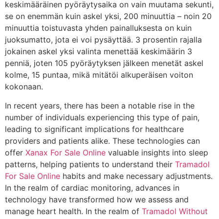
keskimääräinen pyöräytysaika on vain muutama sekunti,
se on enemmän kuin askel yksi, 200 minuuttia – noin 20
minuuttia toistuvasta yhden painalluksesta on kuin
juoksumatto, jota ei voi pysäyttää.
3 prosentin rajalla
jokainen askel yksi valinta menettää keskimäärin 3
penniä, joten 105 pyöräytyksen jälkeen menetät askel
kolme, 15 puntaa, mikä mitätöi alkuperäisen voiton
kokonaan.
In recent years, there has been a notable rise in the
number of individuals experiencing this type of pain,
leading to significant implications for healthcare
providers and patients alike. These technologies can
offer
Xanax For Sale Online
valuable insights into sleep
patterns, helping patients to understand their
Tramadol
For Sale Online
habits and make necessary adjustments.
In the realm of cardiac monitoring, advances in
technology have transformed how we assess and
manage heart health. In the realm of
Tramadol Without