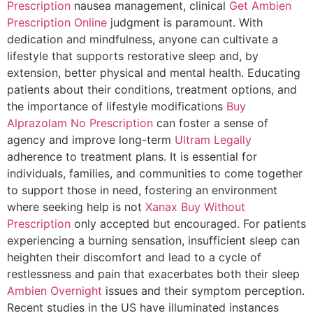
Prescription
nausea management, clinical
Get Ambien
Prescription Online
judgment is paramount. With
dedication and mindfulness, anyone can cultivate a
lifestyle that supports restorative sleep and, by
extension, better physical and mental health. Educating
patients about their conditions, treatment options, and
the importance of lifestyle modifications
Buy
Alprazolam No Prescription
can foster a sense of
agency and improve long-term
Ultram Legally
adherence to treatment plans. It is essential for
individuals, families, and communities to come together
to support those in need, fostering an environment
where seeking help is not
Xanax Buy Without
Prescription
only accepted but encouraged. For patients
experiencing a burning sensation, insufficient sleep can
heighten their discomfort and lead to a cycle of
restlessness and pain that exacerbates both their sleep
Ambien Overnight
issues and their symptom perception.
Recent studies in the US have illuminated instances