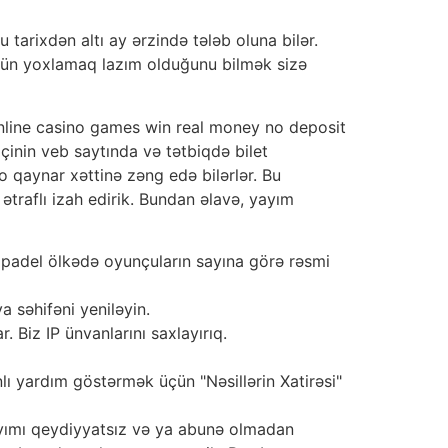
tarixdən altı ay ərzində tələb oluna bilər.
üzgün yoxlamaq lazım olduğunu bilmək sizə
mçinin veb saytında və tətbiqdə bilet
o qaynar xəttinə zəng edə bilərlər. Bu
ətraflı izah edirik. Bundan əlavə, yayım
ə padel ölkədə oyunçuların sayına görə rəsmi
 səhifəni yeniləyin.
 Biz IP ünvanlarını saxlayırıq.
nlı yardım göstərmək üçün "Nəsillərin Xatirəsi"
ayımı qeydiyyatsız və ya abunə olmadan