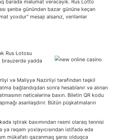
lmaq barədə məlumat verəcəyik. Rus Lotto
azası şənbə günündən bazar gününə keçən
mat yoxdur" mesajı alsanız, verilənlər
ək Rus Lotosu
bu brauzerdə yadda
iyi və Maliyyə Nazirliyi tərəfindən təşkil
şkatma bağlandıqdan sonra hesablanır və alınan
atmasının nəticələrinə baxın. Biletin QR kodu
apmağı asanlaşdırır. Bütün püşkatmaların
lkədə iştirak baxımından rəsmi olaraq tennisi
ə ya rəqəm yoxlayıcısından istifadə edə
inimum mükafatı qazanmaq şansı olduqca