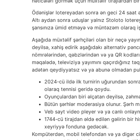
nəticələri görmək üçün müxtəlif tirajlardan bir
Ödənişlər lotereyadan sonra ən geci 24 saat ər
Altı aydan sonra uduşlar yalnız Stoloto loter
şansınıza ümid etməyə və müntəzəm olaraq iş
Aşağıda müxtəlif şərhçiləri olan bir neçə yayı
deyilsə, xahiş edirik aşağıdakı alternativ pən
nömrələrindən, qəbzlərindən və ya QR kodların
məqalədə, televiziya yayımını qaçırdığınız təq
adətən qeydiyyatsız və ya abunə olmadan pul
2024-cü ildə ilk turnirin uğurundan sonr
olaraq tennisi geridə qoydu.
Oyunçulardan biri əlçatan deyilsə, zəhmə
Bütün şərhlər moderasiya olunur. Şərh müə
Veb sayt video pleyer və ya canlı onlay
1744-cü tirajdan əldə edilən gəlirin bir 
xeyriyyə fonduna gedəcək.
Kompüterdən, mobil telefondan və ya digər ci