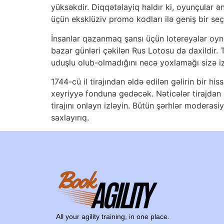
yüksəkdir. Diqqətəlayiq haldır ki, oyunçular ən
üçün eksklüziv promo kodları ilə geniş bir seç
İnsanlar qazanmaq şansı üçün lotereyalar oynayı
bazar günləri çəkilən Rus Lotosu da daxildir. 
uduşlu olub-olmadığını necə yoxlamağı sizə i
1744-cü il tirajından əldə edilən gəlirin bir h
xeyriyyə fonduna gedəcək. Nəticələr tirajdan 
tirajını onlayn izləyin. Bütün şərhlər moderasi
saxlayırıq.
All your agility training, in one place.