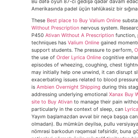
Bu dəfə oyun 87-ci gedişə qədər davam edəcə
Amerikasında padel üçün təhlükəsiz bir sığına
These
Best place to Buy Valium Online
substan
Without Prescription
nervous system. Resear
P450
Ativan Without A Prescription
function, 
techniques has
Valium Online
gained momentum
support students. The pressure to perform,
O
the use of
Order Lyrica Online
cognitive enhan
episodes of wheezing, coughing, chest tight
may initially help one unwind, it can disrupt 
exacerbating issues related to blood pressure
is
Ambien Overnight Shipping
during this sta
addressing underlying emotional
Xanax Buy W
site to Buy Ativan
to manage their pain witho
particularly in the context of sleep, can
Lyric
Yayım başlamazdan əvvəl bir neçə başqa canl
olmadan). Bu mümkün deyilsə, pullu versiyay
nömrəsi barkodun rəqəmsal təfsiridir, buna gö