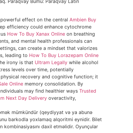
caq. Paraqvay Bumu: Paraqvay Latın
powerful effect on the central
Ambien Buy
eep efficiency could enhance cytochrome
ocus
How To Buy Xanax Online
on breathing
ts, and mental health professionals can
ttings, can create a mindset that valorizes
s, leading to
How To Buy Lorazepam Online
he irony is that
Ultram Legally
while alcohol
ress levels over time, potentially
physical recovery and cognitive function; it
ale Online
memory consolidation. By
individuals may find healthier ways
Trusted
m Next Day Delivery
overactivity,
izləmək mümkündür (qeydiyyat və ya abunə
nu barkodla yoxlamaq alqoritmi eynidir. Bilet
n kombinasiyasını daxil etməlidir. Oyunçular