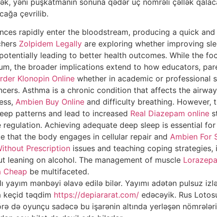
k, yəni püşkatmanın sonuna qədər üç nömrəli çəllək qala
cağa çevrilib.
ces rapidly enter the bloodstream, producing a quick and 
chers
Zolpidem Legally
are exploring whether improving sl
potentially leading to better health outcomes. While the f
, the broader implications extend to how educators, paren
rder Klonopin Online
whether in academic or professional se
cers. Asthma is a chronic condition that affects the airway
ness,
Ambien Buy Online
and difficulty breathing. However, t
sleep patterns and lead to increased
Real Diazepam online
st
 regulation. Achieving adequate deep sleep is essential for 
ge that the body engages in cellular repair and
Ambien For S
ithout Prescription
issues and teaching coping strategies, 
ut leaning on alcohol. The management of muscle
Lorazepa
a Cheap
be multifaceted.
ı yayım mənbəyi əlavə edilə bilər. Yayımı adətən pulsuz 
a keçid təqdim
https://depiararat.com/
edəcəyik. Rus Lotosu
rə də oyunçu sadəcə bu işarənin altında yerləşən nömrələri