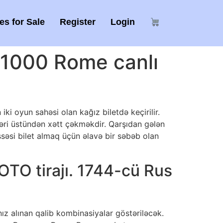
s for Sale
Register
Login
 1000 Rome canlı
ki oyun sahəsi olan kağız biletdə keçirilir.
əri üstündən xətt çəkməkdir. Qarşıdan gələn
issəsi bilet almaq üçün əlavə bir səbəb olan
OTO tirajı. 1744-cü Rus
nız alınan qalib kombinasiyalar göstəriləcək.