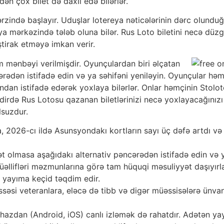
dən çox bilet də daxil edə bilərlər.
zində başlayır. Uduşlar lotereya nəticələrinin dərc olunduğu 
eya mərkəzində tələb oluna bilər. Rus Loto biletini necə d
tirak etməyə imkan verir.
m mənbəyi verilmişdir. Oyunçulardan biri əlçatan
cərədən istifadə edin və ya səhifəni yeniləyin. Oyunçular hə
dan istifadə edərək yoxlaya bilərlər. Onlar həmçinin Stolot
dirdə Rus Lotosu qazanan biletlərinizi necə yoxlayacağınızı 
suzdur.
a, 2026-cı ildə Asunsyondakı kortların sayı üç dəfə artdı v
t olmasa aşağıdakı alternativ pəncərədən istifadə edin və ya
llifləri məzmunlarına görə tam hüquqi məsuliyyət daşıyırlar.
n yayıma keçid təqdim edir.
hissəsi veteranlara, eləcə də tibb və digər müəssisələrə ünva
hazdan (Android, iOS) canlı izləmək də rahatdır. Adətən y