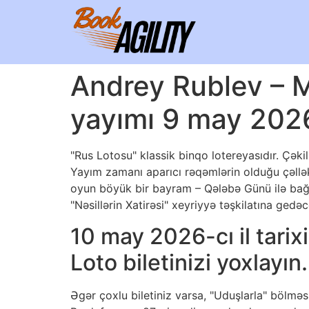
Andrey Rublev – 
yayımı 9 may 2026
"Rus Lotosu" klassik binqo lotereyasıdır. Çəkil
Yayım zamanı aparıcı rəqəmlərin olduğu çəllə
oyun böyük bir bayram – Qələbə Günü ilə bağl
"Nəsillərin Xatirəsi" xeyriyyə təşkilatına gedəc
10 may 2026-cı il tari
Loto biletinizi yoxlayı
Əgər çoxlu biletiniz varsa, "Uduşlarla" bölməs