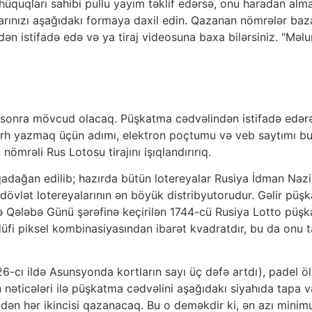
if hüquqları sahibi pullu yayım təklif edərsə, onu haradan a
larınızı aşağıdakı formaya daxil edin. Qazanan nömrələr b
ən istifadə edə və ya tiraj videosuna baxa bilərsiniz. "Məlu
n sonra mövcud olacaq. Püşkatma cədvəlindən istifadə edər
 şərh yazmaq üçün adımı, elektron poçtumu və veb saytımı 
nömrəli Rus Lotosu tirajını işıqlandırırıq.
adağan edilib; hazırda bütün lotereyalar Rusiya İdman Nazirl
dövlət lotereyalarının ən böyük distribyutorudur. Gəlir pü
ldə Qələbə Günü şərəfinə keçirilən 1744-cü Rusiya Lotto püşk
üfi piksel kombinasiyasından ibarət kvadratdır, bu da onu t
6-cı ildə Asunsyonda kortların sayı üç dəfə artdı), padel ö
nəticələri ilə püşkatma cədvəlini aşağıdakı siyahıda tapa v
biletdən hər ikincisi qazanacaq. Bu o deməkdir ki, ən azı m