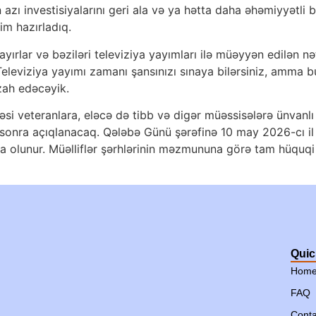
 azı investisiyalarını geri ala və ya hətta daha əhəmiyyətli 
im hazırladıq.
rlar və bəziləri televiziya yayımları ilə müəyyən edilən nətic
Televiziya yayımı zamanı şansınızı sınaya bilərsiniz, amma bu
zah edəcəyik.
issəsi veteranlara, eləcə də tibb və digər müəssisələrə ünvan
sonra açıqlanacaq. Qələbə Günü şərəfinə 10 may 2026-cı il t
ya olunur. Müəlliflər şərhlərinin məzmununa görə tam hüquqi m
Quic
Hom
FAQ
Conta