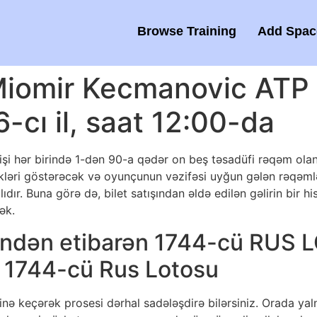
Browse Training
Add Space
Miomir Kecmanovic ATP
-cı il, saat 12:00-da
işi hər birində 1-dən 90-a qədər on beş təsadüfi rəqəm olan i
kləri göstərəcək və oyunçunun vəzifəsi uyğun gələn rəqəml
ıdır.
Buna görə də, bilet satışından əldə edilən gəlirin bir h
ək.
xindən etibarən 1744-cü RUS L
n. 1744-cü Rus Lotosu
inə keçərək prosesi dərhal sadələşdirə bilərsiniz. Orada yal