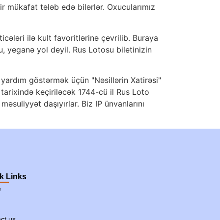
bir mükafat tələb edə bilərlər. Oxucularımız
ələri ilə kult favoritlərinə çevrilib. Buraya
, yeganə yol deyil. Rus Lotosu biletinizin
lı yardım göstərmək üçün "Nəsillərin Xatirəsi"
arixində keçiriləcək 1744-cü il Rus Loto
əsuliyyət daşıyırlar. Biz IP ünvanlarını
k Links
e
ct us