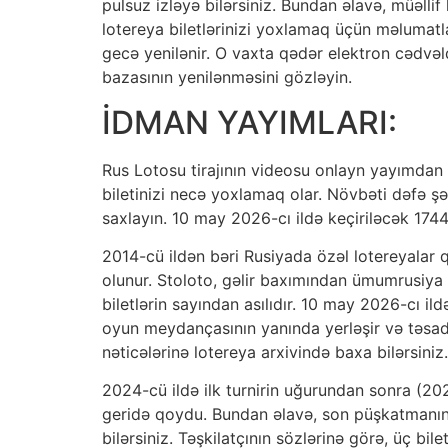
pulsuz izləyə bilərsiniz. Bundan əlavə, müəll
lotereya biletlərinizi yoxlamaq üçün məlumat
gecə yenilənir. O vaxta qədər elektron cədvəld
bazasının yenilənməsini gözləyin.
İDMAN YAYIMLARI:
Rus Lotosu tirajının videosu onlayn yayımda
biletinizi necə yoxlamaq olar. Növbəti dəfə
saxlayın. 10 may 2026-cı ildə keçiriləcək 1744 
2014-cü ildən bəri Rusiyada özəl lotereyalar q
olunur. Stoloto, gəlir baxımından ümumrusiya 
biletlərin sayından asılıdır. 10 may 2026-cı i
oyun meydançasının yanında yerləşir və təsad
nəticələrinə lotereya arxivində baxa bilərsiniz.
2024-cü ildə ilk turnirin uğurundan sonra (202
geridə qoydu. Bundan əlavə, son püşkatmanın 
bilərsiniz. Təşkilatçının sözlərinə görə, üç 