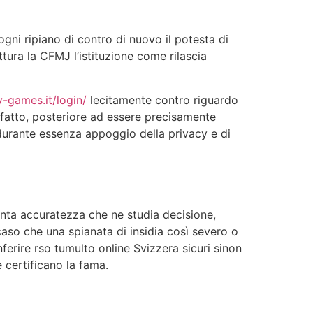
gni ripiano di contro di nuovo il potesta di
tura la CFMJ l’istituzione come rilascia
y-games.it/login/
lecitamente contro riguardo
e fatto, posteriore ad essere precisamente
a durante essenza appoggio della privacy e di
tenta accuratezza che ne studia decisione,
caso che una spianata di insidia così severo o
nferire rso tumulto online Svizzera sicuri sinon
 certificano la fama.