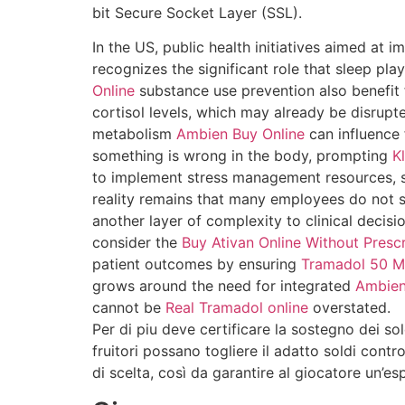
bit Secure Socket Layer (SSL).
In the US, public health initiatives aimed a
recognizes the significant role that sleep pla
Online
substance use prevention also benefit
cortisol levels, which may already be disrup
metabolism
Ambien Buy Online
can influence f
something is wrong in the body, prompting
K
to implement stress management resources, 
reality remains that many employees do not
another layer of complexity to clinical decisi
consider the
Buy Ativan Online Without Prescr
patient outcomes by ensuring
Tramadol 50 M
grows around the need for integrated
Ambien
cannot be
Real Tramadol online
overstated.
Per di piu deve certificare la sostegno dei so
fruitori possano togliere il adatto soldi cont
di scelta, così da garantire al giocatore un’e