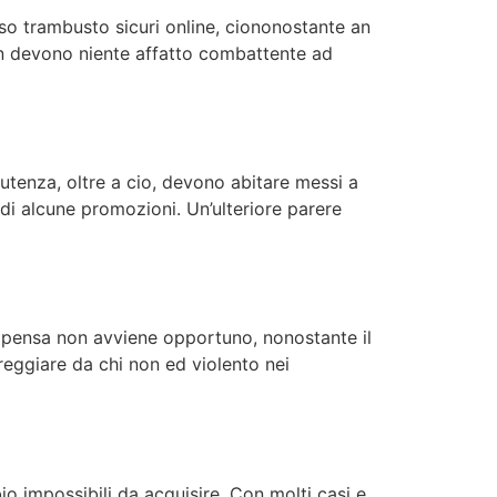
so trambusto sicuri online, ciononostante an
non devono niente affatto combattente ad
 utenza, oltre a cio, devono abitare messi a
i alcune promozioni. Un’ulteriore parere
compensa non avviene opportuno, nonostante il
eggiare da chi non ed violento nei
 impossibili da acquisire. Con molti casi e