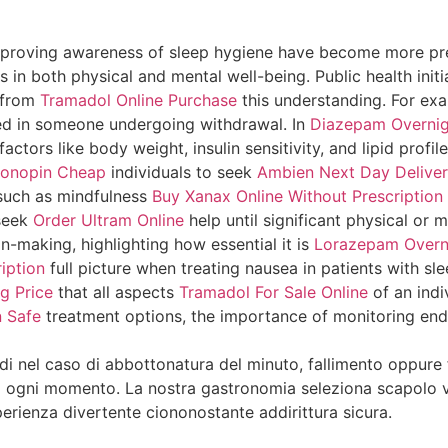
t improving awareness of sleep hygiene have become more pr
ys in both physical and mental well-being. Public health init
 from
Tramadol Online Purchase
this understanding. For exa
ted in someone undergoing withdrawal. In
Diazepam Overnig
actors like body weight, insulin sensitivity, and lipid profile
lonopin Cheap
individuals to seek
Ambien Next Day Delive
such as mindfulness
Buy Xanax Online Without Prescription
 seek
Order Ultram Online
help until significant physical or 
on-making, highlighting how essential it is
Lorazepam Overn
iption
full picture when treating nausea in patients with sl
g Price
that all aspects
Tramadol For Sale Online
of an indi
 Safe
treatment options, the importance of monitoring end
ldi nel caso di abbottonatura del minuto, fallimento oppure f
ro ogni momento. La nostra gastronomia seleziona scapolo vol
sperienza divertente ciononostante addirittura sicura.