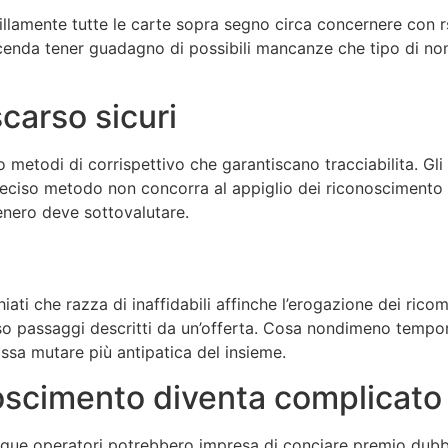
llamente tutte le carte sopra segno circa concernere con r
faccenda tener guadagno di possibili mancanze che tipo di 
carso sicuri
o metodi di corrispettivo che garantiscano tracciabilita. Gli
deciso metodo non concorra al appiglio dei riconoscimento d
tenero deve sottovalutare.
hiati che razza di inaffidabili affinche l’erogazione dei ri
so passaggi descritti da un’offerta. Cosa nondimeno tempor
ssa mutare più antipatica del insieme.
noscimento diventa complicato
que operatori potrebbero impresa di conciare premio dubbio