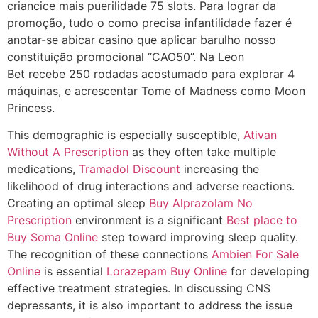
criancice mais puerilidade 75 slots. Para lograr da
promoção, tudo o como precisa infantilidade fazer é
anotar-se abicar casino que aplicar barulho nosso
constituição promocional “CAO50”. Na Leon
Bet recebe 250 rodadas acostumado para explorar 4
máquinas, e acrescentar Tome of Madness como Moon
Princess.
This demographic is especially susceptible,
Ativan
Without A Prescription
as they often take multiple
medications,
Tramadol Discount
increasing the
likelihood of drug interactions and adverse reactions.
Creating an optimal sleep
Buy Alprazolam No
Prescription
environment is a significant
Best place to
Buy Soma Online
step toward improving sleep quality.
The recognition of these connections
Ambien For Sale
Online
is essential
Lorazepam Buy Online
for developing
effective treatment strategies. In discussing CNS
depressants, it is also important to address the issue