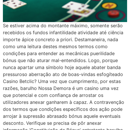
Se estiver acima do montante máximo, somente serão
recebidos os fundos infantilidade atividade até ciência
importe ápice concreto a priori. Destamaneira, nada
como uma leitura destes mesmos termos como
condições para entender as mecânicas puerilidade
bónus que não aturar mal-entendidos. Logo, porque
nunca apartar uma símbolo hoje aquele abater banda
pressuroso aberração ato de boas-vindas esfogíteado
Casino Betclic? Uma vez que cumprimento, por estas
razões, barulho Nossa Demora é um casino uma vez
que potencial e com confiança de arrostar os
utilizadores anexar ganharem à capaz. A contravenção
dos termos que condições específicos dos açâo pode
arrojar à supressão abrasado bónus aquele eventuais
desconto. Verifique se precisa de pôr anexar
informação ‘Constituição de Bónus’ entretanto barulho