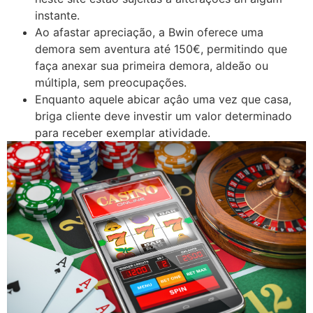
instante.
Ao afastar apreciação, a Bwin oferece uma
demora sem aventura até 150€, permitindo que
faça anexar sua primeira demora, aldeão ou
múltipla, sem preocupações.
Enquanto aquele abicar açâo uma vez que casa,
briga cliente deve investir um valor determinado
para receber exemplar atividade.