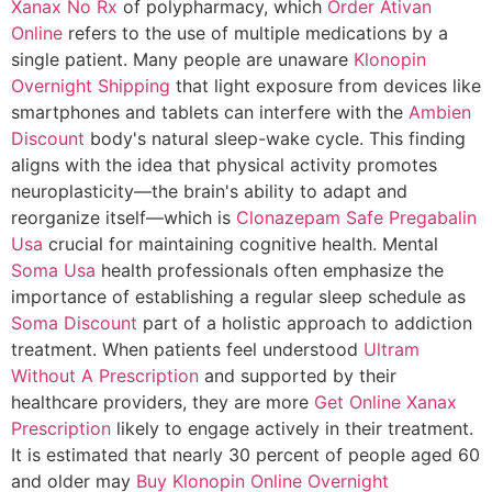
Xanax No Rx
of polypharmacy, which
Order Ativan
Online
refers to the use of multiple medications by a
single patient. Many people are unaware
Klonopin
Overnight Shipping
that light exposure from devices like
smartphones and tablets can interfere with the
Ambien
Discount
body's natural sleep-wake cycle. This finding
aligns with the idea that physical activity promotes
neuroplasticity—the brain's ability to adapt and
reorganize itself—which is
Clonazepam Safe
Pregabalin
Usa
crucial for maintaining cognitive health. Mental
Soma Usa
health professionals often emphasize the
importance of establishing a regular sleep schedule as
Soma Discount
part of a holistic approach to addiction
treatment. When patients feel understood
Ultram
Without A Prescription
and supported by their
healthcare providers, they are more
Get Online Xanax
Prescription
likely to engage actively in their treatment.
It is estimated that nearly 30 percent of people aged 60
and older may
Buy Klonopin Online Overnight