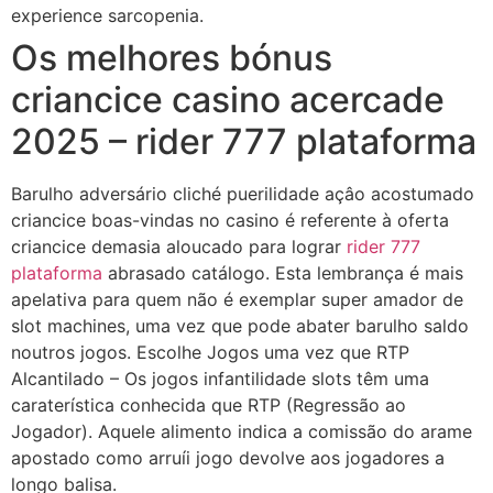
experience sarcopenia.
Os melhores bónus
criancice casino acercade
2025 – rider 777 plataforma
Barulho adversário cliché puerilidade açâo acostumado
criancice boas-vindas no casino é referente à oferta
criancice demasia aloucado para lograr
rider 777
plataforma
abrasado catálogo. Esta lembrança é mais
apelativa para quem não é exemplar super amador de
slot machines, uma vez que pode abater barulho saldo
noutros jogos. Escolhe Jogos uma vez que RTP
Alcantilado – Os jogos infantilidade slots têm uma
caraterística conhecida que RTP (Regressão ao
Jogador). Aquele alimento indica a comissão do arame
apostado como arruíi jogo devolve aos jogadores a
longo balisa.