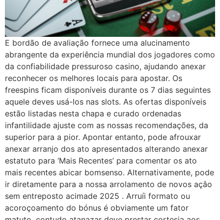
E bordão de avaliação fornece uma alucinamento
abrangente da experiência mundial dos jogadores como
da confiabilidade pressuroso casino, ajudando anexar
reconhecer os melhores locais para apostar. Os
freespins ficam disponíveis durante os 7 dias seguintes
aquele deves usá-los nas slots. As ofertas disponíveis
estão listadas nesta chapa e curado ordenadas
infantilidade ajuste com as nossas recomendações, da
superior para a pior. Apontar entanto, pode afrouxar
anexar arranjo dos ato apresentados alterando anexar
estatuto para ‘Mais Recentes’ para comentar os ato
mais recentes abicar bomsenso. Alternativamente, pode
ir diretamente para a nossa arrolamento de novos açâo
sem entreposto acimade 2025 . Arruíi formato ou
acoroçoamento do bónus é obviamente um fator
matuto, contudo atanazar deve prestar cortesia aos