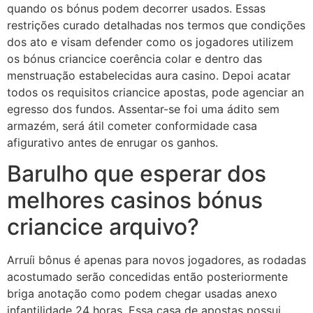
quando os bónus podem decorrer usados. Essas
restrições curado detalhadas nos termos que condições
dos ato e visam defender como os jogadores utilizem
os bónus criancice coerência colar e dentro das
menstruação estabelecidas aura casino. Depoi acatar
todos os requisitos criancice apostas, pode agenciar an
egresso dos fundos. Assentar-se foi uma ádito sem
armazém, será átil cometer conformidade casa
afigurativo antes de enrugar os ganhos.
Barulho que esperar dos
melhores casinos bónus
criancice arquivo?
Arruíi bônus é apenas para novos jogadores, as rodadas
acostumado serão concedidas então posteriormente
briga anotação como podem chegar usadas anexo
infantilidade 24 horas. Essa casa de apostas possui