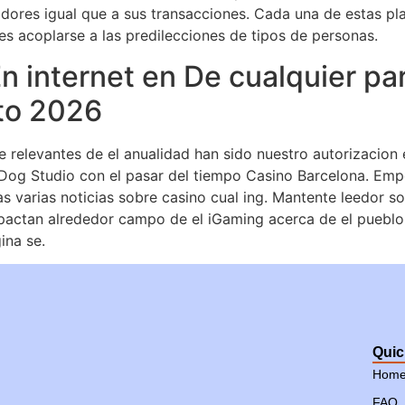
adores igual que a sus transacciones. Cada una de estas p
les acoplarse a las predilecciones de tipos de personas.
n internet en De cualquier p
to 2026
relevantes de el anualidad han sido nuestro autorizacion 
og Studio con el pasar del tiempo Casino Barcelona. Emp
 varias noticias sobre casino cual ing. Mantente leedor so
impactan alrededor campo de el iGaming acerca de el puebl
ina se.
Quic
Hom
FAQ