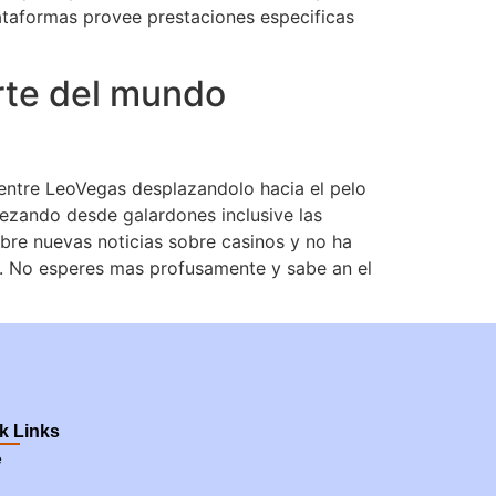
lataformas provee prestaciones especificas
arte del mundo
entre LeoVegas desplazandolo hacia el pelo
ezando desde galardones inclusive las
bre nuevas noticias sobre casinos y no ha
o. No esperes mas profusamente y sabe an el
k Links
e