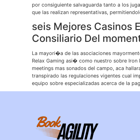
por consiguiente salvaguarda tanto a los jug
que las realizan representativas, permitiendo
seis Mejores Casinos E
Consiliario Del momen
La mayori�a de las asociaciones mayormente 
Relax Gaming asi� como nuestro sobre Iron D
meetings mas sonados del campo, aca hallaras
transpirado las regulaciones vigentes cual 
equipo sobre especializadas acerca de la pag