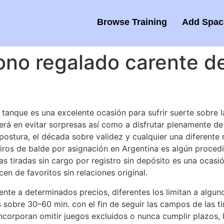
Browse Training
Add Space
ono regalado carente d
tanque es una excelente ocasión para sufrir suerte sobre l
rá en evitar sorpresas así­ como a disfrutar plenamente de
postura, el década sobre validez y cualquier una diferente 
ros de balde por asignación en Argentina es algún procedim
s tiradas sin cargo por registro sin depósito es una ocasión
en de favoritos sin relaciones original.
ente a determinados precios, diferentes los limitan a algu
 sobre 30–60 min. con el fin de seguir las campos de las t
ncorporan omitir juegos excluidos o nunca cumplir plazos, l