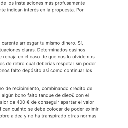
 de los instalaciones más profusamente
te indican interés en la propuesta. Por
carente arriesgar tu mismo dinero. Sí,
ituaciones claras. Determinados casinos
e rebaja en el caso de que nos lo olvidemos
s de retiro cual deberías respetar sin poder
onos falto depósito así­ como continuar los
no de recibimiento, combinando crédito de
s algún bono falto tanque de diez€ con el
alor de 400 € de conseguir apartar el valor
cifican cuánto se debe colocar de poder eximir
sobre aldea y no ha transpirado otras normas