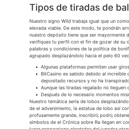
Tipos de tiradas de ba
Nuestro signo Wild trabaja igual que un com
elevada viable. De este modo, te pondrán arr
nuestro depósito tiene que ser mayormente d
verifiques tu perfil con el fin de gozar de su
palabras y condiciones de la política de bo
agrupado desplazándolo hacia el pelo 60 vece
Algunas plataformas permiten usar giros 
BitCasino es sabido debido al increíble
depositado recursos y no ha transpirado
Aunque las tiradas regalado no lleguen 
Después de lo necesario momentos mism
Nuestro temática serí­a de lobos desplazándol
de el advenimiento, la estatua de lobo así­ 
profusamente grande, inscribirí¡ podrí¡ obte
símbolos de el Crónica sobre Ra llegan en con
luces proporciona alrededor del jugador ataq