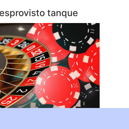
desprovisto tanque