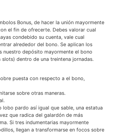
símbolos Bonus, de hacer la unión mayormente
n el fin de ofrecerte. Debes valorar cual
hayas condebido su cuenta, vale cual
entrar alrededor del bono. Se aplican los
nes nuestro depósito mayormente el bono
slots) dentro de una treintena jornadas.
sobre puesta con respecto a el bono,
mitarse sobre otras maneras.
l.
 lobo pardo así­ igual que sable, una estatua
a vez que radica del galardón de más
rma. Si tres indumentarias mayormente
dillos, llegan a transformarse en focos sobre