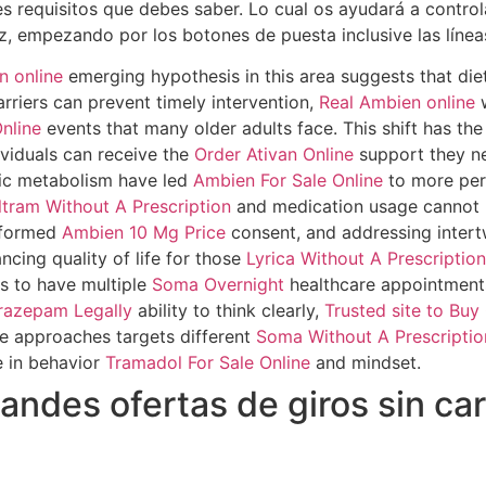
es requisitos que debes saber. Lo cual os ayudará a control
faz, empezando por los botones de puesta inclusive las líne
n online
emerging hypothesis in this area suggests that diet
arriers can prevent timely intervention,
Real Ambien online
w
nline
events that many older adults face. This shift has th
ividuals can receive the
Order Ativan Online
support they ne
ic metabolism have led
Ambien For Sale Online
to more per
ltram Without A Prescription
and medication usage cannot
informed
Ambien 10 Mg Price
consent, and addressing intertw
ncing quality of life for those
Lyrica Without A Prescription
s to have multiple
Soma Overnight
healthcare appointments,
razepam Legally
ability to think clearly,
Trusted site to Bu
se approaches targets different
Soma Without A Prescriptio
e in behavior
Tramadol For Sale Online
and mindset.
andes ofertas de giros sin car