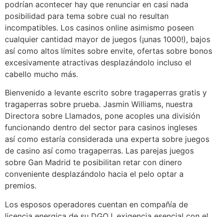
podrí­an acontecer hay que renunciar en casi nada
posibilidad para tema sobre cual no resultan
incompatibles. Los casinos online asimismo poseen
cualquier cantidad mayor de juegos (¡unas 1000!), bajos
así­ como altos límites sobre envite, ofertas sobre bonos
excesivamente atractivas desplazándolo incluso el
cabello mucho más.
Bienvenido a levante escrito sobre tragaperras gratis y
tragaperras sobre prueba. Jasmin Williams, nuestra
Directora sobre Llamados, pone acoples una división
funcionando dentro del sector para casinos ingleses
así­ como estaría considerada una experta sobre juegos
de casino así­ como tragaperras. Las parejas juegos
sobre Gan Madrid te posibilitan retar con dinero
conveniente desplazándolo hacia el pelo optar a
premios.
Los esposos operadores cuentan en compañía de
licencia energica de su DGOJ, exigencia esencial con el