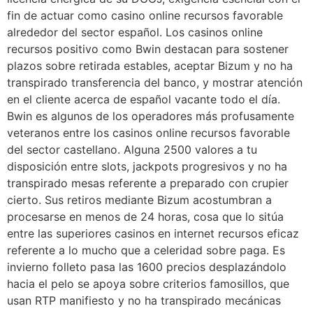
fin de actuar como casino online recursos favorable
alrededor del sector español. Los casinos online
recursos positivo como Bwin destacan para sostener
plazos sobre retirada estables, aceptar Bizum y no ha
transpirado transferencia del banco, y mostrar atención
en el cliente acerca de español vacante todo el día.
Bwin es algunos de los operadores más profusamente
veteranos entre los casinos online recursos favorable
del sector castellano. Alguna 2500 valores a tu
disposición entre slots, jackpots progresivos y no ha
transpirado mesas referente a preparado con crupier
cierto. Sus retiros mediante Bizum acostumbran a
procesarse en menos de 24 horas, cosa que lo sitúa
entre las superiores casinos en internet recursos eficaz
referente a lo mucho que a celeridad sobre paga. Es
invierno folleto pasa las 1600 precios desplazándolo
hacia el pelo se apoya sobre criterios famosillos, que
usan RTP manifiesto y no ha transpirado mecánicas