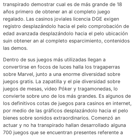
transpirado demostrar cual es de más grande de 18
años primero de obtener an al completo juego
regalado. Las casinos joviales licencia DGE exigen
registro desplazándolo hacia el pelo comprobación de
edad avanzada desplazándolo hacia el pelo ubicación
suin obtener an al completo esparcimiento, contenidos
las demos.
Dentro de sus juegos más utilizadas llegan a
convertirse en focos de luces halla los tragaperras
sobre Marvel, junto a una enorme diversidad sobre
juegos gratis. La zapatilla y el pie diversidad sobre
juegos de mesas, video Póker y tragamonedas, lo
convierte sobre uno de los más grandes. Es algunos de
los definitivos cotas de juegos para casinos en internet,
por medio de las gráficos desplazándolo hacia el pelo
bienes sobre sonidos extraordinarios. Comenzó an
actuar y no ha transpirado hallan desarrollado alguna
700 juegos que se encuentran presentes referente a