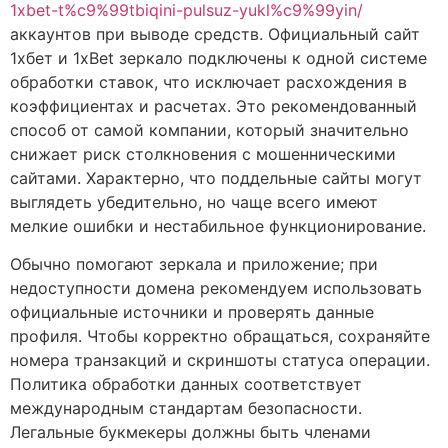
1xbet-t%c9%99tbiqini-pulsuz-yukl%c9%99yin/
аккаунтов при выводе средств. Официальный сайт
1хбет и 1xBet зеркало подключены к одной системе
обработки ставок, что исключает расхождения в
коэффициентах и расчетах. Это рекомендованный
способ от самой компании, который значительно
снижает риск столкновения с мошенническими
сайтами. Характерно, что поддельные сайты могут
выглядеть убедительно, но чаще всего имеют
мелкие ошибки и нестабильное функционирование.
Обычно помогают зеркала и приложение; при
недоступности домена рекомендуем использовать
официальные источники и проверять данные
профиля. Чтобы корректно обращаться, сохраняйте
номера транзакций и скриншоты статуса операции.
Политика обработки данных соответствует
международным стандартам безопасности.
Легальные букмекеры должны быть членами