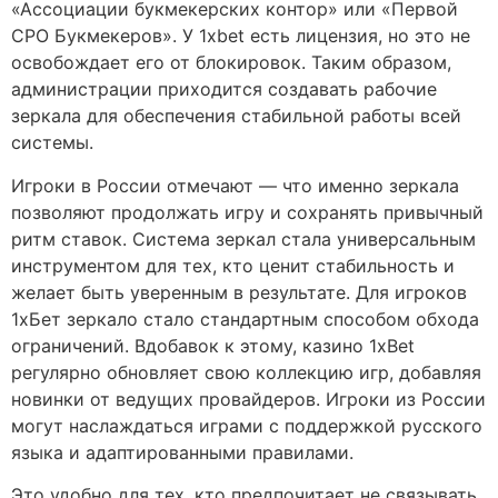
«Ассоциации букмекерских контор» или «Первой
СРО Букмекеров». У 1xbet есть лицензия, но это не
освобождает его от блокировок. Таким образом,
администрации приходится создавать рабочие
зеркала для обеспечения стабильной работы всей
системы.
Игроки в России отмечают — что именно зеркала
позволяют продолжать игру и сохранять привычный
ритм ставок. Система зеркал стала универсальным
инструментом для тех, кто ценит стабильность и
желает быть уверенным в результате. Для игроков
1хБет зеркало стало стандартным способом обхода
ограничений. Вдобавок к этому, казино 1xBet
регулярно обновляет свою коллекцию игр, добавляя
новинки от ведущих провайдеров. Игроки из России
могут наслаждаться играми с поддержкой русского
языка и адаптированными правилами.
Это удобно для тех, кто предпочитает не связывать