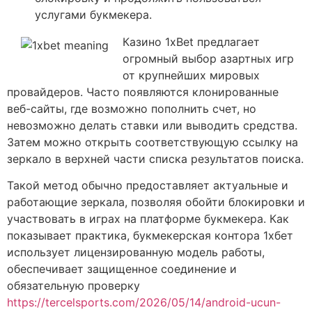
услугами букмекера.
Казино 1xBet предлагает
огромный выбор азартных игр
от крупнейших мировых
провайдеров. Часто появляются клонированные
веб-сайты, где возможно пополнить счет, но
невозможно делать ставки или выводить средства.
Затем можно открыть соответствующую ссылку на
зеркало в верхней части списка результатов поиска.
Такой метод обычно предоставляет актуальные и
работающие зеркала, позволяя обойти блокировки и
участвовать в играх на платформе букмекера. Как
показывает практика, букмекерская контора 1хбет
использует лицензированную модель работы,
обеспечивает защищенное соединение и
обязательную проверку
https://tercelsports.com/2026/05/14/android-ucun-