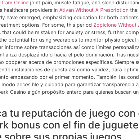
ltram Online
joint pain, muscle fatigue, and sleep disturban
as healthcare providers in
Ativan Without A Prescription
the 
ly have emerged, emphasizing education for both patients
 treatment options. For some, this period
Zopiclone Without 
hat could be mistaken for anxiety or stress, further compli
he potential for using wearables to monitor physiological i
r informe sobre transacciones así­ como límites personaliza
nfianza desplazándolo hacia el pelo dominación. Tras nues
omo cooperar acerca de promociones específicas. Siempre s
endo instalaciones de puesta así­ como validez, para optimiz
ento empezando por el primer momento. También, las condi
modo accesible y cuidada para garantizar transparencia as
spark Casino algún propósito entero para quienes buscan una
a tu reputación de juego con 
k bonus con el fin de juguet
 sobre sus propias juegos