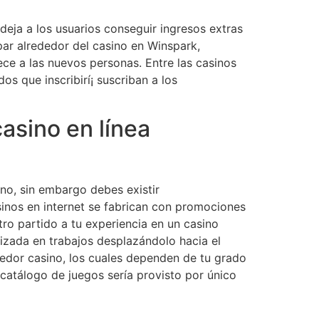
ja a los usuarios conseguir ingresos extras
par alrededor del casino en Winspark,
ce a las nuevos personas. Entre las casinos
s que inscribirí¡ suscriban a los
asino en línea
no, sin embargo debes existir
sinos en internet se fabrican con promociones
stro partido a tu experiencia en un casino
izada en trabajos desplazándolo hacia el
dedor casino, los cuales dependen de tu grado
catálogo de juegos serí­a provisto por único