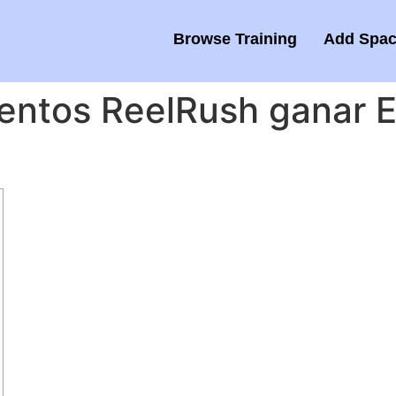
Browse Training
Add Spac
entos ReelRush ganar E