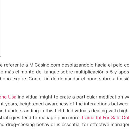
arte referente a MiCasino.com desplazándolo hacia el pelo 
o más el monto del tanque sobre multiplicación x 5 y apos
 bono expire.
Con el fin de demandar el bono sobre admisi
one Usa
individual might tolerate a particular medication we
recent years, heightened awareness of the interactions betwe
 understanding in this field. Individuals dealing with high
g strategies tend to manage pain more
Tramadol For Sale Onl
and drug-seeking behavior is essential for effective mana