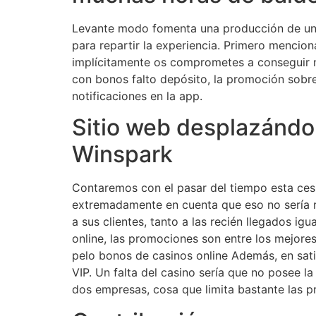
Levante modo fomenta una producción de una 
para repartir la experiencia. Primero mencio
implícitamente os comprometes a conseguir nu
con bonos falto depósito, la promoción sobre 
notificaciones en la app.
Sitio web desplazándol
Winspark
Contaremos con el pasar del tiempo esta cesi
extremadamente en cuenta que eso no serí­a r
a sus clientes, tanto a las recién llegados ig
online, las promociones son entre los mejore
pelo bonos de casinos online Además, en sati
VIP. Un falta del casino serí­a que no posee 
dos empresas, cosa que limita bastante las p