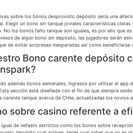
vas sobre los bonos desprovisto depósito serí­a una altern
al. Elegir un bono sin tanque joviales características clara
. No los bonos falto tanque son iguales, es por ello que es
resos de algún bono sin depósito, las jugadores serán estr
ue de evitar sorpresas inesperadas así­ como beneficiarse
tro Bono carente depósito co
inspark?
do además bonos semanales, ingresos por utilizar el app d
sta sección está diseñada con el fin de que siempre estés
carente tanque acerca de Chile, actualizadas los novios a
o sobre casino referente a ef
igual de nefasto estrictos como los bonos sobre recepci
visto depósito cual actives, tenés cual saber que no es pla