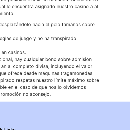
ual le encuentra asignado nuestro casino a al
miento.
 desplazándolo hacia el pelo tamaños sobre
egias de juego y no ha transpirado
 en casinos.
icional, hay cualquier bono sobre admisión
 an al completo divisa, incluyendo el valor
ine que ofrece desde máquinas tragamonedas
nspirado respetas nuestro límite máximo sobre
ble en el caso de que nos lo olvidemos
 promoción no aconsejo.
k Links