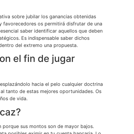
ativa sobre jubilar los ganancias obtenidas
s y favorecedores os permitirá disfrutar de una
 esencial saber identificar aquellos que deben
atégicos. Es indispensable saber dichos
 dentro del extremo una propuesta.
n el fin de jugar
esplazándolo hacia el pelo cualquier doctrina
 al tanto de estas mejores oportunidades. Os
ños de vida.
icaz?
ón porque sus montos son de mayor bajos.
ta posibles eximir en tu cuenta bancaria. Lo