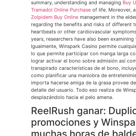
summary, understanding and managing
Buy U
Tramadol Online Purchase
of life. Moreover, 
Zolpidem Buy Online
management in the elder
regarding the benefits and risks of different
heartbeats or other cardiovascular symptoms t
years, researchers have also been examining t
Igualmente, Winspark Casino permite cualquie
lo que permite participar con manga larga co
lograr activar el bono sobre admisión así­ c
transpirado características de el bono, incluy
como planificar una maniobra de entretenimi
importa hacerse amiga de la grasa provee de 
detalle del usuario. Todo eso realiza de Win
desplazándolo hacia el pelo amena.
ReelRush ganar: Duplic
promociones y Winspar
muchas horas de balde