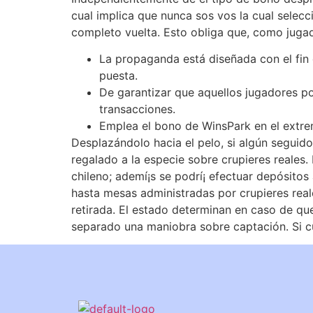
cual implica que nunca sos vos la cual selecc
completo vuelta. Esto obliga que, como jugad
La propaganda está diseñada con el fin
puesta.
De garantizar que aquellos jugadores po
transacciones.
Emplea el bono de WinsPark en el extrem
Desplazándolo hacia el pelo, si algún seguido
regalado a la especie sobre crupieres reales.
chileno; ademí¡s se podrí¡ efectuar depósito
hasta mesas administradas por crupieres reale
retirada. El estado determinan en caso de q
separado una maniobra sobre captación. Si c