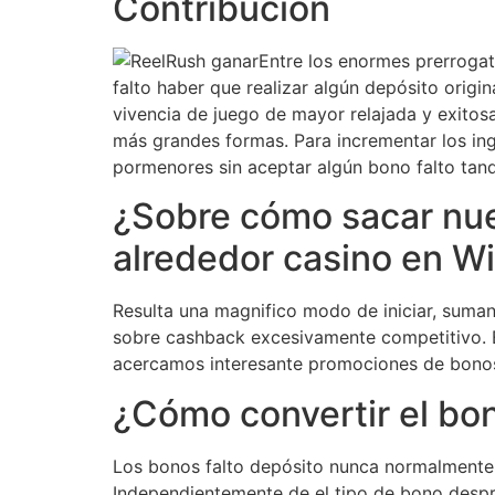
Contribución
Entre los enormes prerrogati
falto haber que realizar algún depósito origin
vivencia de juego de mayor relajada y exitosa
más grandes formas. Para incrementar los ing
pormenores sin aceptar algún bono falto tanq
¿Sobre cómo sacar nues
alrededor casino en W
Resulta una magnifico modo de iniciar, suman
sobre cashback excesivamente competitivo. E
acercamos interesante promociones de bonos 
¿Cómo convertir el bon
Los bonos falto depósito nunca normalmente 
Independientemente de el tipo de bono despro