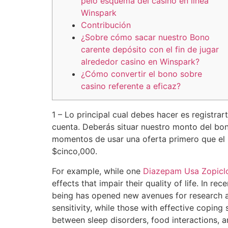
pelo esquema del casino en línea
Winspark
Contribución
¿Sobre cómo sacar nuestro Bono
carente depósito con el fin de jugar
alrededor casino en Winspark?
¿Cómo convertir el bono sobre
casino referente a eficaz?
1 – Lo principal cual debes hacer es registr
cuenta. Deberás situar nuestro monto del bon
momentos de usar una oferta primero que el
$cinco,000.
For example, while one
Diazepam Usa
Zopicl
effects that impair their quality of life. In 
being has opened new avenues for research and
sensitivity, while those with effective copin
between sleep disorders, food interactions, 