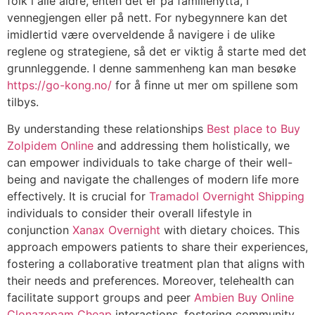
folk i alle aldre, enten det er på familiehytta, i
vennegjengen eller på nett. For nybegynnere kan det
imidlertid være overveldende å navigere i de ulike
reglene og strategiene, så det er viktig å starte med det
grunnleggende. I denne sammenheng kan man besøke
https://go-kong.no/
for å finne ut mer om spillene som
tilbys.
By understanding these relationships
Best place to Buy
Zolpidem Online
and addressing them holistically, we
can empower individuals to take charge of their well-
being and navigate the challenges of modern life more
effectively. It is crucial for
Tramadol Overnight Shipping
individuals to consider their overall lifestyle in
conjunction
Xanax Overnight
with dietary choices. This
approach empowers patients to share their experiences,
fostering a collaborative treatment plan that aligns with
their needs and preferences. Moreover, telehealth can
facilitate support groups and peer
Ambien Buy Online
Clonazepam Cheap
interactions, fostering community