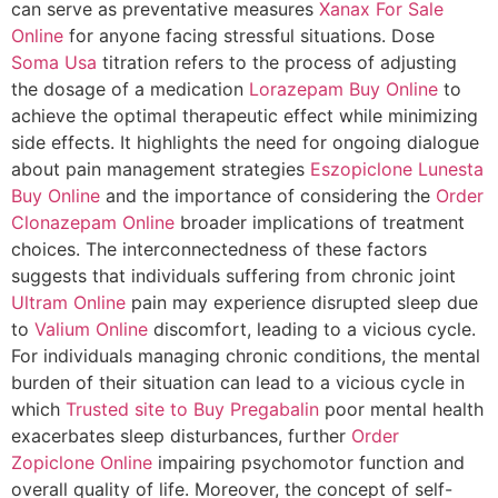
can serve as preventative measures
Xanax For Sale
Online
for anyone facing stressful situations. Dose
Soma Usa
titration refers to the process of adjusting
the dosage of a medication
Lorazepam Buy Online
to
achieve the optimal therapeutic effect while minimizing
side effects. It highlights the need for ongoing dialogue
about pain management strategies
Eszopiclone Lunesta
Buy Online
and the importance of considering the
Order
Clonazepam Online
broader implications of treatment
choices. The interconnectedness of these factors
suggests that individuals suffering from chronic joint
Ultram Online
pain may experience disrupted sleep due
to
Valium Online
discomfort, leading to a vicious cycle.
For individuals managing chronic conditions, the mental
burden of their situation can lead to a vicious cycle in
which
Trusted site to Buy Pregabalin
poor mental health
exacerbates sleep disturbances, further
Order
Zopiclone Online
impairing psychomotor function and
overall quality of life. Moreover, the concept of self-