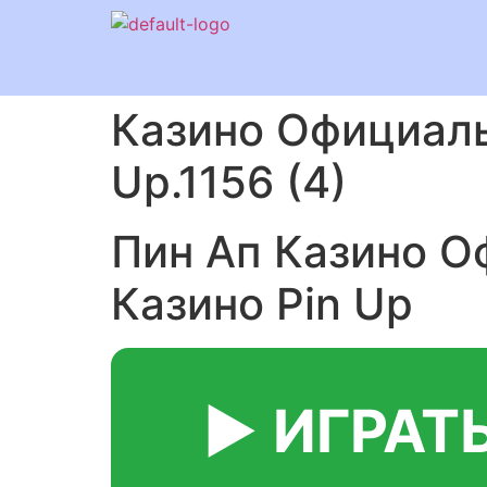
Казино Официаль
Up.1156 (4)
Пин Ап Казино О
Казино Pin Up
▶️ ИГРАТ