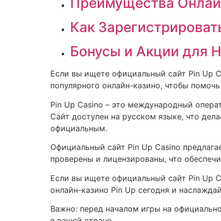
Преимущества Онлайн
Как Зарегистрировать
Бонусы и Акции для Н
Если вы ищете официальный сайт Pin Up C
популярного онлайн-казино, чтобы помочь 
Pin Up Casino – это международный опера
Сайт доступен на русском языке, что дела
официальным.
Официальный сайт Pin Up Casino предлагае
проверены и лицензированы, что обеспечи
Если вы ищете официальный сайт Pin Up Ca
онлайн-казино Pin Up сегодня и наслаждай
Важно: перед началом игры на официальном
в вашей стране.