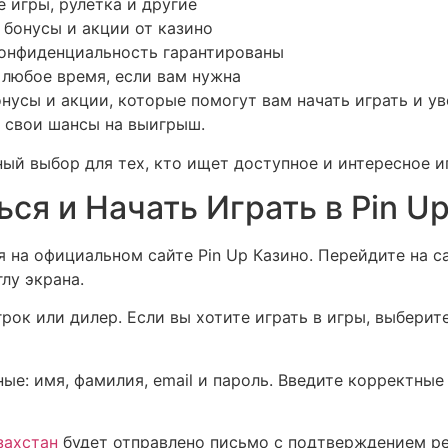
 игры, рулетка и другие
 бонусы и акции от казино
конфиденциальность гарантированы
 любое время, если вам нужна
онусы и акции, которые помогут вам начать играть и у
ь свои шансы на выигрыш.
чный выбор для тех, кто ищет доступное и интересное 
ся и Начать Играть в Pin U
 на официальном сайте Pin Up Казино. Перейдите на са
лу экрана.
рок или дилер. Если вы хотите играть в игры, выберите
ные: имя, фамилия, email и пароль. Введите корректны
захстан
будет отправлено письмо с подтверждением ре