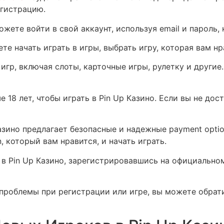
егистрацию.
ете войти в свой аккаунт, используя email и пароль,
те начать играть в игры, выбрать игру, которая вам нра
игр, включая слоты, карточные игры, рулетку и другие
18 лет, чтобы играть в Pin Up Казино. Если вы не дост
зино предлагает безопасные и надежные payment options,
, который вам нравится, и начать играть.
в Pin Up Казино, зарегистрировавшись на официальном
 проблемы при регистрации или игре, вы можете обрати