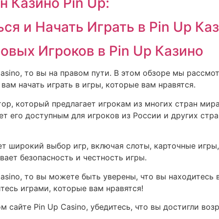
 Казино Pin Up:
ся и Начать Играть в Pin Up Ка
овых Игроков в Pin Up Казино
asino, то вы на правом пути. В этом обзоре мы рассм
вам начать играть в игры, которые вам нравятся.
тор, который предлагает игрокам из многих стран мира
ет его доступным для игроков из России и других стра
т широкий выбор игр, включая слоты, карточные игры, 
вает безопасность и честность игры.
sino, то вы можете быть уверены, что вы находитесь 
тесь играми, которые вам нравятся!
 сайте Pin Up Casino, убедитесь, что вы достигли возр