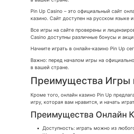
Pin Up Casino – это официальный сайт он
казино. Сайт доступен на русском языке и
Все игры на сайте проверены и лицензиров
Casino доступны различные бонусы и акци
Начните играть в онлайн-казино Pin Up се
Важно: перед началом игры на официальном
в вашей стране.
Преимущества Игры в
Кроме того, онлайн казино Pin Up предлаг
игру, которая вам нравится, и начать играт
Преимущества Онлайн Ка
Доступность: играть можно из любого