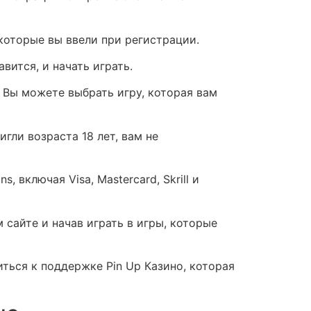
 которые вы ввели при регистрации.
вится, и начать играть.
. Вы можете выбрать игру, которая вам
игли возраста 18 лет, вам не
 включая Visa, Mastercard, Skrill и
 сайте и начав играть в игры, которые
ться к поддержке Pin Up Казино, которая