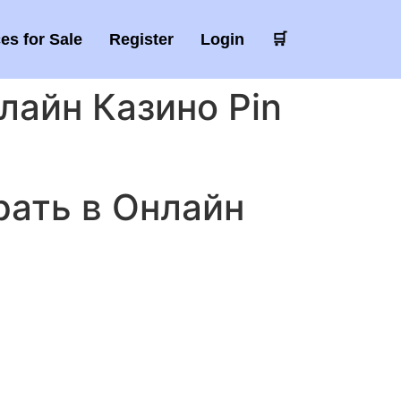
es for Sale
Register
Login
🛒
лайн Казино Pin
рать в Онлайн