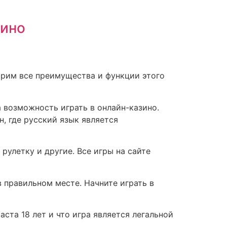
зино
отрим все преимущества и функции этого
 возможность играть в онлайн-казино.
н, где русский язык является
рулетку и другие. Все игры на сайте
в правильном месте. Начните играть в
аста 18 лет и что игра является легальной