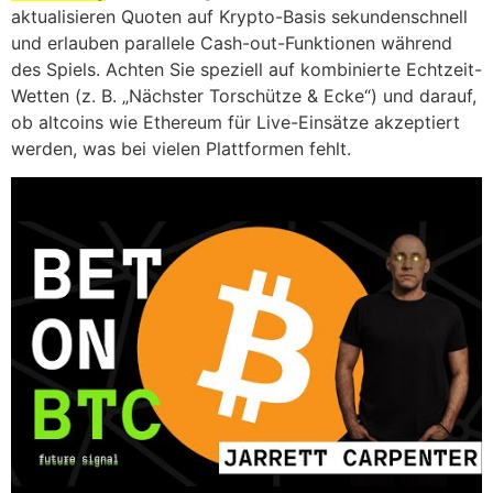
aktualisieren Quoten auf Krypto-Basis sekundenschnell
und erlauben parallele Cash-out-Funktionen während
des Spiels. Achten Sie speziell auf kombinierte Echtzeit-
Wetten (z. B. „Nächster Torschütze & Ecke“) und darauf,
ob altcoins wie Ethereum für Live-Einsätze akzeptiert
werden, was bei vielen Plattformen fehlt.