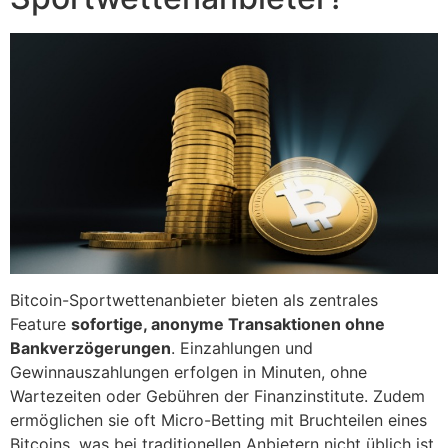
Bitcoin-Sportwettenanbieter bieten als zentrales
Feature
sofortige, anonyme Transaktionen ohne
Bankverzögerungen
. Einzahlungen und
Gewinnauszahlungen erfolgen in Minuten, ohne
Wartezeiten oder Gebühren der Finanzinstitute. Zudem
ermöglichen sie oft Micro-Betting mit Bruchteilen eines
Bitcoins, was bei traditionellen Anbietern nicht üblich ist.