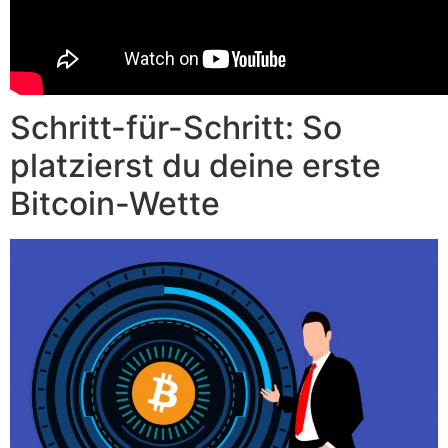
Schritt-für-Schritt: So
platzierst du deine erste
Bitcoin-Wette