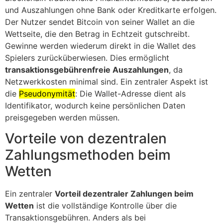
und Auszahlungen ohne Bank oder Kreditkarte erfolgen.
Der Nutzer sendet Bitcoin von seiner Wallet an die
Wettseite, die den Betrag in Echtzeit gutschreibt.
Gewinne werden wiederum direkt in die Wallet des
Spielers zurücküberwiesen. Dies ermöglicht
transaktionsgebührenfreie Auszahlungen
, da
Netzwerkkosten minimal sind. Ein zentraler Aspekt ist
die
Pseudonymität
: Die Wallet-Adresse dient als
Identifikator, wodurch keine persönlichen Daten
preisgegeben werden müssen.
Vorteile von dezentralen
Zahlungsmethoden beim
Wetten
Ein zentraler
Vorteil dezentraler Zahlungen beim
Wetten
ist die vollständige Kontrolle über die
Transaktionsgebühren. Anders als bei