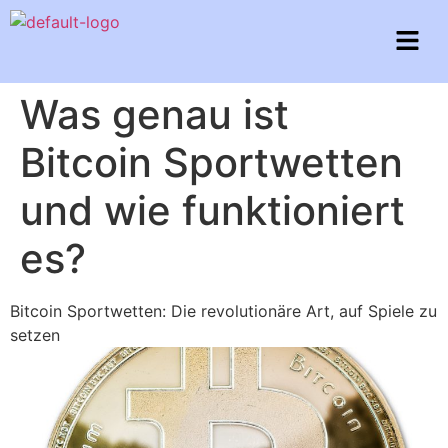
Was genau ist
Bitcoin Sportwetten
und wie funktioniert
es?
Bitcoin Sportwetten: Die revolutionäre Art, auf Spiele zu
setzen