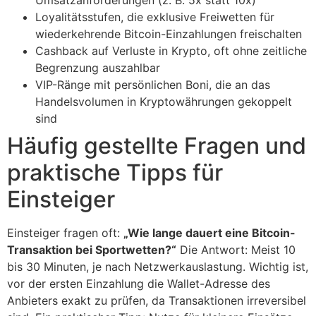
Loyalitätsstufen, die exklusive Freiwetten für
wiederkehrende Bitcoin-Einzahlungen freischalten
Cashback auf Verluste in Krypto, oft ohne zeitliche
Begrenzung auszahlbar
VIP-Ränge mit persönlichen Boni, die an das
Handelsvolumen in Kryptowährungen gekoppelt
sind
Häufig gestellte Fragen und
praktische Tipps für
Einsteiger
Einsteiger fragen oft:
„Wie lange dauert eine Bitcoin-
Transaktion bei Sportwetten?“
Die Antwort: Meist 10
bis 30 Minuten, je nach Netzwerkauslastung. Wichtig ist,
vor der ersten Einzahlung die Wallet-Adresse des
Anbieters exakt zu prüfen, da Transaktionen irreversibel