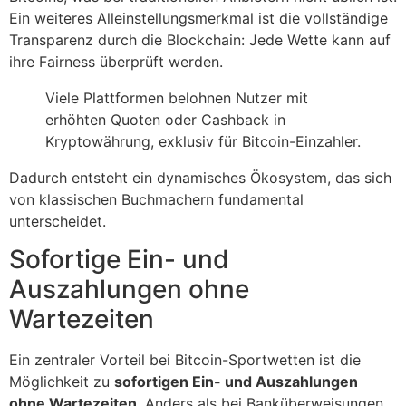
Ein weiteres Alleinstellungsmerkmal ist die vollständige
Transparenz durch die Blockchain: Jede Wette kann auf
ihre Fairness überprüft werden.
Viele Plattformen belohnen Nutzer mit
erhöhten Quoten oder Cashback in
Kryptowährung, exklusiv für Bitcoin-Einzahler.
Dadurch entsteht ein dynamisches Ökosystem, das sich
von klassischen Buchmachern fundamental
unterscheidet.
Sofortige Ein- und
Auszahlungen ohne
Wartezeiten
Ein zentraler Vorteil bei Bitcoin-Sportwetten ist die
Möglichkeit zu
sofortigen Ein- und Auszahlungen
ohne Wartezeiten
. Anders als bei Banküberweisungen