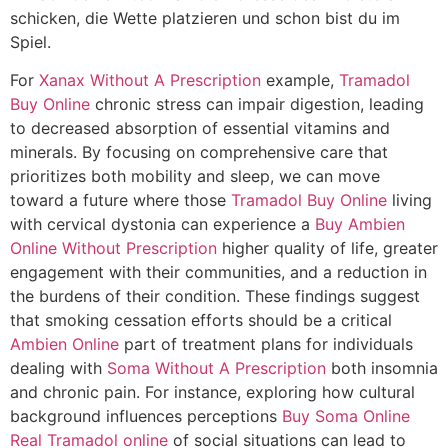
schicken, die Wette platzieren und schon bist du im
Spiel.
For
Xanax Without A Prescription
example,
Tramadol
Buy Online
chronic stress can impair digestion, leading
to decreased absorption of essential vitamins and
minerals. By focusing on comprehensive care that
prioritizes both mobility and sleep, we can move
toward a future where those
Tramadol Buy Online
living
with cervical dystonia can experience a
Buy Ambien
Online Without Prescription
higher quality of life, greater
engagement with their communities, and a reduction in
the burdens of their condition. These findings suggest
that smoking cessation efforts should be a critical
Ambien Online
part of treatment plans for individuals
dealing with
Soma Without A Prescription
both insomnia
and chronic pain. For instance, exploring how cultural
background influences perceptions
Buy Soma Online
Real Tramadol online
of social situations can lead to