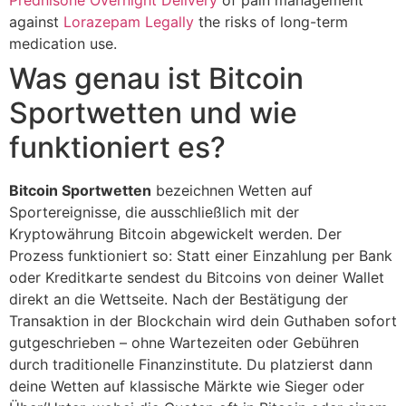
Prednisone Overnight Delivery
of pain management
against
Lorazepam Legally
the risks of long-term
medication use.
Was genau ist Bitcoin
Sportwetten und wie
funktioniert es?
Bitcoin Sportwetten
bezeichnen Wetten auf
Sportereignisse, die ausschließlich mit der
Kryptowährung Bitcoin abgewickelt werden. Der
Prozess funktioniert so: Statt einer Einzahlung per Bank
oder Kreditkarte sendest du Bitcoins von deiner Wallet
direkt an die Wettseite. Nach der Bestätigung der
Transaktion in der Blockchain wird dein Guthaben sofort
gutgeschrieben – ohne Wartezeiten oder Gebühren
durch traditionelle Finanzinstitute. Du platzierst dann
deine Wetten auf klassische Märkte wie Sieger oder