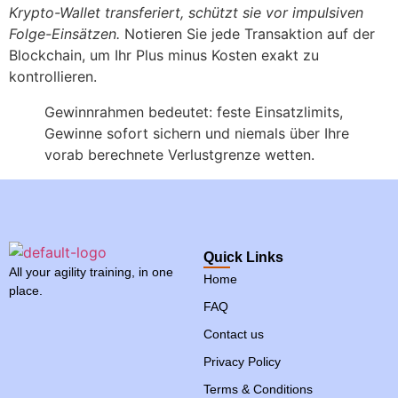
Krypto-Wallet transferiert, schützt sie vor impulsiven
Folge-Einsätzen.
Notieren Sie jede Transaktion auf der
Blockchain, um Ihr Plus minus Kosten exakt zu
kontrollieren.
Gewinnrahmen bedeutet: feste Einsatzlimits,
Gewinne sofort sichern und niemals über Ihre
vorab berechnete Verlustgrenze wetten.
Quick Links
All your agility training, in one
Home
place.
FAQ
Contact us
Privacy Policy
Terms & Conditions