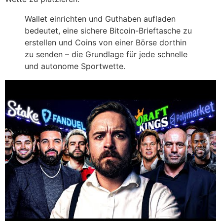
Wallet einrichten und Guthaben aufladen
bedeutet, eine sichere Bitcoin-Brieftasche zu
erstellen und Coins von einer Börse dorthin
zu senden – die Grundlage für jede schnelle
und autonome Sportwette.