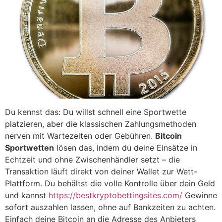
Du kennst das: Du willst schnell eine Sportwette
platzieren, aber die klassischen Zahlungsmethoden
nerven mit Wartezeiten oder Gebühren.
Bitcoin
Sportwetten
lösen das, indem du deine Einsätze in
Echtzeit und ohne Zwischenhändler setzt – die
Transaktion läuft direkt von deiner Wallet zur Wett-
Plattform. Du behältst die volle Kontrolle über dein Geld
und kannst
https://bestkryptobettingsites.com/
Gewinne
sofort auszahlen lassen, ohne auf Bankzeiten zu achten.
Einfach deine Bitcoin an die Adresse des Anbieters