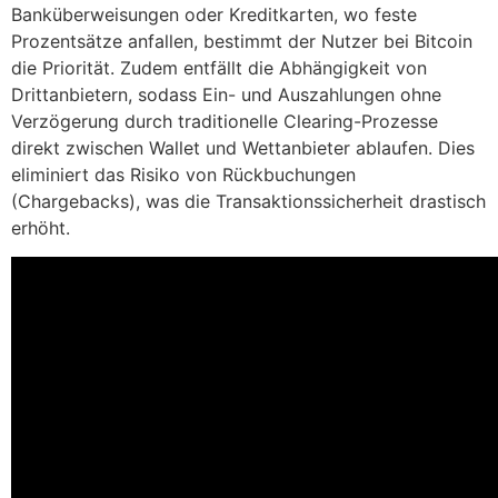
Banküberweisungen oder Kreditkarten, wo feste
Prozentsätze anfallen, bestimmt der Nutzer bei Bitcoin
die Priorität. Zudem entfällt die Abhängigkeit von
Drittanbietern, sodass Ein- und Auszahlungen ohne
Verzögerung durch traditionelle Clearing-Prozesse
direkt zwischen Wallet und Wettanbieter ablaufen. Dies
eliminiert das Risiko von Rückbuchungen
(Chargebacks), was die Transaktionssicherheit drastisch
erhöht.