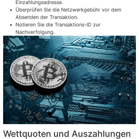
Einzahlungsadresse.
Überprüfen Sie die Netzwerkgebühr vor dem
Absenden der Transaktion.
Notieren Sie die Transaktions-ID zur
Nachverfolgung.
Wettquoten und Auszahlungen